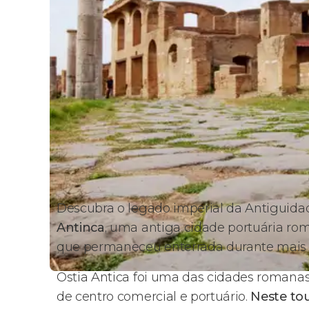
Descubra o legado imperial da Antiguid
Antinca
, uma antiga cidade portuária rom
que permaneceu enterrada durante mais d
Ostia Antica foi uma das cidades romanas
de centro comercial e portuário.
Neste tou