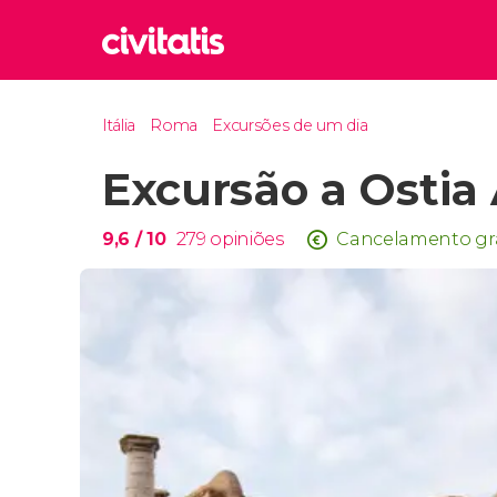
Rom
Itália
Roma
Excursões de um dia
Itália
Excursão a Ostia
Lond
Reino 
Edim
9,6
/ 10
279
opiniões
Cancelamento gr
Reino 
Marr
Marroc
Istam
Turquia