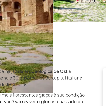
ade na
jazida arqueológica de Ostia
ana a 30 quilômetros da capital italiana
e 10 séculos.
 mais florescentes graças à sua condição
r você vai reviver o glorioso passado da