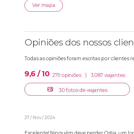
Ver mapa
Opiniões dos nossos clien
Todas as opiniões foram escritas por clientes
9,6 / 10
279 opiniões
|
3.087 viajantes
30 fotos de viajantes
27 / Nov / 2024
Excelente! Ninguém deve perder Ostia, um lo