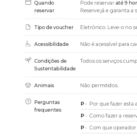
cotidiana dos antigos romanos visitando depo
Quando
Pode reservar
até 9 ho
apreciar objetos originais da época. Muito p
reservar
Reserve já e garanta a 
uma antiga taberna que ainda conserva os pos
Tipo de voucher
Eletrónico. Leve-o no s
Terminaremos o tour de Ostia Antica no
Fóru
trabalhadores de diferentes grêmios e ofícios. 
Acessibilidade
Não é acessível para ca
voltaremos à estação ferroviária de Ostia Ant
Condições de
Todos os serviços cum
Importante
Sustentabilidade
A passagem do trem suburbano entre Roma e 
Animais
Não permitidos.
excursão. O custo dessa passagem é de cerca de
Perguntas
P
-
Por que fazer esta a
Excursão privada
frequentes
P
-
Como fazer a reser
Se você desejar, também poderá reservar um
P
-
Com que operador f