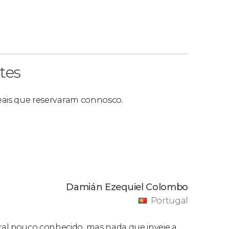
tes
 reais que reservaram connosco.
Damián Ezequiel Colombo
Portugal
cal pouco conhecido, mas nada que inveje a