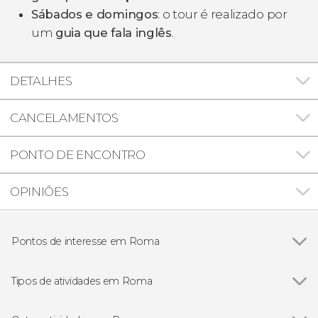
Sábados e domingos
: o tour é realizado por
um
guia que fala inglês
.
DETALHES
CANCELAMENTOS
PONTO DE ENCONTRO
OPINIÕES
Pontos de interesse em Roma
Ver todos
Panteão de Agripa
Piazza Navona
Tipos de atividades em Roma
Piazza di Spagna
Ver todos
Visitas guiadas e free tours
Fontana di Trevi