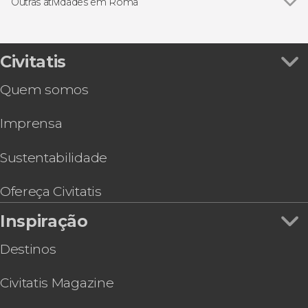
Free Tour
Outras atividades em Roma
Coliseu
Bilhetes
Ver todos
Visita guiada pela Basílica de São Pedro
Fórum Romano
Excursões de um dia
Audiência com o papa Leão XIV
Museus Vaticanos
Autocarro turístico
Oferta: Vaticano + Coliseu, Fórum e Palatino
Civitatis
Castillo de Sant'Angelo
Transfers ao aeroporto
Ônibus entre o aeroporto de Fiumicino e Roma
Campo de' Fiori
Gastronomia e enoturismo
Quem somos
Transfer de Roma a Sorrento
Terme di Caracalla
Ópera
Tour pelo Estádio Olímpico de Roma
Museus Capitolinos
Imprensa
Ingresso da Prisão Mamertina com audioguia
Santa Maria Maggiore
Catacumbas da Via Appia + São Sebastião e São
Galeria Borghese
Paulo Fora dos Muros
Sustentabilidade
Pub Crawl. Tour de festa por Roma!
Ônibus do aeroporto de Fiumicino a
Ofereça Civitatis
Civitavecchia
Inspiração
Destinos
Civitatis Magazine