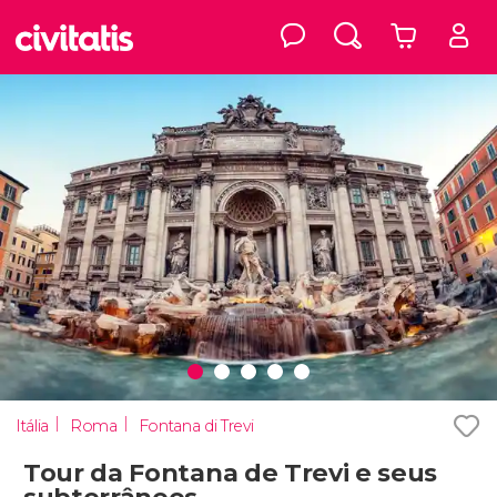
Itália
Roma
Fontana di Trevi
Tour da Fontana de Trevi e seus
subterrâneos