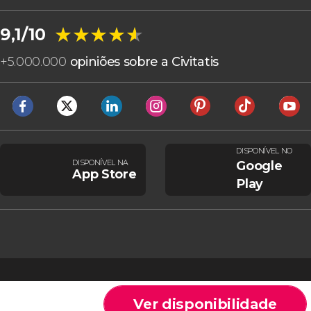
★★★★★
★★★★★
9,1/10
+
5.000.000
opiniões sobre a Civitatis
DISPONÍVEL NO
DISPONÍVEL NA
Google
App Store
Play
Ver disponibilidade
Cookies
Condições gerais
Aviso legal
Política de privacidade