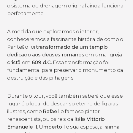
o sistema de drenagem original ainda funciona
perfeitamente.
À medida que explorarmos o interior,
conheceremos a fascinante história de como o
Panteão foi
transformado de um templo
dedicado aos deuses romanos
em uma
igreja
cristã
em
609 d.C.
Essa transformação foi
fundamental para preservar o monumento da
destruição e das pilhagens.
Durante o tour, você também saberá que esse
lugar é o local de descanso eterno de figuras
ilustres, como
Rafael
, o famoso pintor
renascentista, ou os reis da Itália
Vittorio
Emanuele II
,
Umberto I
e sua esposa, a
rainha