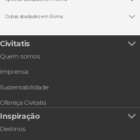
Piazza di Spagna
Ver todos
Visitas guiadas e free tours
Fontana di Trevi
Free Tour
Outras atividades em Roma
Coliseu
Bilhetes
Ver todos
Visita guiada pela Basílica de São Pedro
Fórum Romano
Excursões de um dia
Audiência com o papa Leão XIV
Museus Vaticanos
Autocarro turístico
Oferta: Vaticano + Coliseu, Fórum e Palatino
Civitatis
Castillo de Sant'Angelo
Transfers ao aeroporto
Ônibus entre o aeroporto de Fiumicino e Roma
Campo de' Fiori
Gastronomia e enoturismo
Quem somos
Transfer de Roma a Sorrento
Terme di Caracalla
Ópera
Tour pelo Estádio Olímpico de Roma
Museus Capitolinos
Imprensa
Ingresso da Prisão Mamertina com audioguia
Santa Maria Maggiore
Catacumbas da Via Appia + São Sebastião e São
Galeria Borghese
Paulo Fora dos Muros
Sustentabilidade
Pub Crawl. Tour de festa por Roma!
Ônibus do aeroporto de Fiumicino a
Ofereça Civitatis
Civitavecchia
Inspiração
Destinos