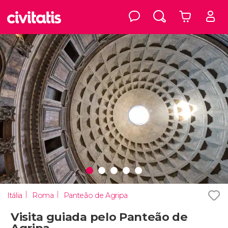
Itália
Roma
Panteão de Agripa
Visita guiada pelo Panteão de
Agripa