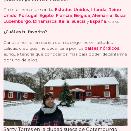
En total creo que son 14:
Estados Unidos
,
Irlanda
,
Reino
Unido
,
Portugal
,
Egipto
,
Francia
,
Bélgica
,
Alemania
,
Suiza
,
Luxemburgo
,
Dinamarca
,
Italia
,
Suecia
y
España
, claro.
¿Cuál es tu favorito?
Curiosamente, en contra de mis orígenes en latitudes
cálidas, creo que me decantaría por los
países nórdicos
,
aunque tendría que conocerlos más para poder decantarme
por uno de ellos.
Santy Torres en la ciudad sueca de Gotemburgo