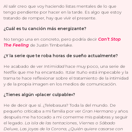
Al salir creo que voy haciendo listas mentales de lo que
tengo pendiente por hacer en la tarde. Es algo que estoy
tratando de romper, hay que vivir el presente.
¿Cuál es tu canción más energizante?
No tengo una en concreto, pero podría decir
Can’t Stop
The Feeling
de Justin Timberlake.
¿Y la serie que te roba horas de sueño actualmente?
He acabado de ver
Intimidad
hace muy poco, una serie de
Netflix que me ha encantado. Itziar Ituño está impecable y la
trama te hace reflexionar sobre el tratamiento de la intimidad
y de la propia imagen en los medios de comunicación.
¿Tienes algún «placer culpable»?
He de decir que sí. ¿Telebasura? Toda la del mundo. De
pequeño criticaba a mi familia por ver
Gran Hermano
y años
después me ha tocado a mi comerme mis palabras y seguir
el legado.
La isla de las tentaciones
,
Viernes o Sábado
Deluxe
,
Las joyas de la Corona
,
¿Quién quiere casarse con