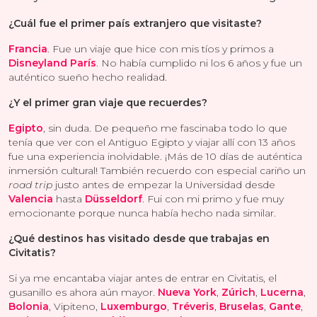
¿Cuál fue el primer país extranjero que visitaste?
Francia
. Fue un viaje que hice con mis tíos y primos a
Disneyland París
. No había cumplido ni los 6 años y fue un
auténtico sueño hecho realidad.
¿Y el primer gran viaje que recuerdes?
Egipto
, sin duda. De pequeño me fascinaba todo lo que
tenía que ver con el Antiguo Egipto y viajar allí con 13 años
fue una experiencia inolvidable. ¡Más de 10 días de auténtica
inmersión cultural! También recuerdo con especial cariño un
road trip
justo antes de empezar la Universidad desde
Valencia
hasta
Düsseldorf
. Fui con mi primo y fue muy
emocionante porque nunca había hecho nada similar.
¿Qué destinos has visitado desde que trabajas en
Civitatis?
Si ya me encantaba viajar antes de entrar en Civitatis, el
gusanillo es ahora aún mayor.
Nueva York
,
Zúrich
,
Lucerna
,
Bolonia
, Vipiteno,
Luxemburgo
,
Tréveris
,
Bruselas
,
Gante
,