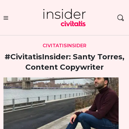
Saltar
al
contenido
CIVITATISINSIDER
#CivitatisInsider: Santy Torres,
Content Copywriter