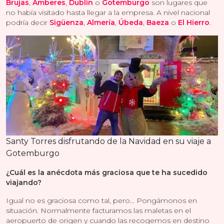
Brujas
,
Amberes
,
Dublín
o
Gotemburgo
son lugares que
no había visitado hasta llegar a la empresa. A nivel nacional
podría decir
Sigüenza
,
Almería
,
Úbeda
,
Baeza
o
El Hierro
.
Santy Torres disfrutando de la Navidad en su viaje a
Gotemburgo
¿Cuál es la anécdota más graciosa que te ha sucedido
viajando?
Igual no es graciosa como tal, pero… Pongámonos en
situación. Normalmente facturamos las maletas en el
aeropuerto de origen y cuando las recogemos en destino