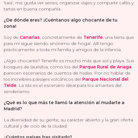
‘tara’, me gusta ver series, organizar viajes y compartir cafés y
tartas en buena compañía.
¿De dónde eres? ¡Cuéntanos algo chocante de tu
zona!
Soy de
Canarias
, concretamente de
Tenerife
, una tierra que
para mí sigue siendo sinónimo de hogar. Allí tengo
prácticamente a toda mi familia y amigos de la infancia.
¿Algo chocante? Tenerife es mucho más que sol y playa. Sus
bosques de laurisilva, como los del
Parque Rural de Anaga
,
parecen escenarios de cuentos de hadas. Por no hablar de
los increíbles paisajes volcánicos del
Parque Nacional del
Teide
. La isla es el escenario ideal para los amantes del
senderismo.
¿Qué es lo que más te llamó la atención al mudarte a
Madrid?
La diversidad de su gente, su carácter abierto y la gran oferta
cultural y de ocio de la ciudad.
¿Cuántos países has visitado?