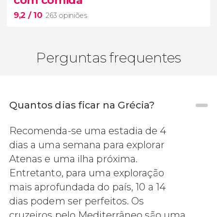
9,2
/ 10
263 opiniões
Perguntas frequentes
Quantos dias ficar na Grécia?
9,2


Recomenda-se uma estadia de 4
263 opiniões
dias a uma semana para explorar
passeio de barco tradicional pela
Caldeira de
Santorini
Atenas e uma ilha próxima.
rico almoço ou jantar.
Entretanto, para uma exploração
mais aprofundada do país, 10 a 14
dias podem ser perfeitos. Os
cruzeiros pelo Mediterrâneo são uma