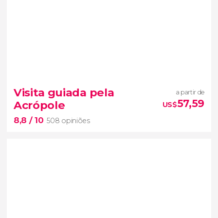
7,8


1.198 opiniões
Visita guiada pela
a partir de
ônibus turístico ao Cabo Sunião
57,59
Acrópole
US$
um dos lugares mais importantes para a mitologia
8,8
/ 10
grega
audioguia
508 opiniões