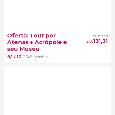
8,8


213 opiniões
Oferta: Tour por
a partir de
privado
por Atenas
131,31
Atenas + Acrópole e
US$
guia à sua inteira disposição
descobrir a
seu Museu
capital grega de forma superexclusiva
9,1
/ 10
2.548 opiniões
9,1

