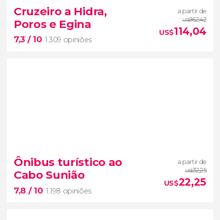
2.548 opiniões
Cruzeiro a Hidra,
a partir de
tour panorâmico de ônibus
162,42
Poros e Egina
US$
por Atenas
visita guiada à Acrópole e seu
114,04
US$
7,3
/ 10
Museu
1.309 opiniões
7,3


1.309 opiniões
Ônibus turístico ao
a partir de
Conheça três lindas ilhas gregas
32,25
Cabo Sunião
US$
22,25
US$
7,8
/ 10
1.198 opiniões