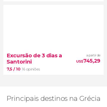
8,7


338 opiniões
Excursão de 3 dias a
a partir de
Grécia
745,29
Santorini
US$
Clássica
excursão de 4 dias
7,5
/ 10
Epidauro, Micenas, Olímpia, Delfos e Metéora
16 opiniões
Principais destinos na Grécia