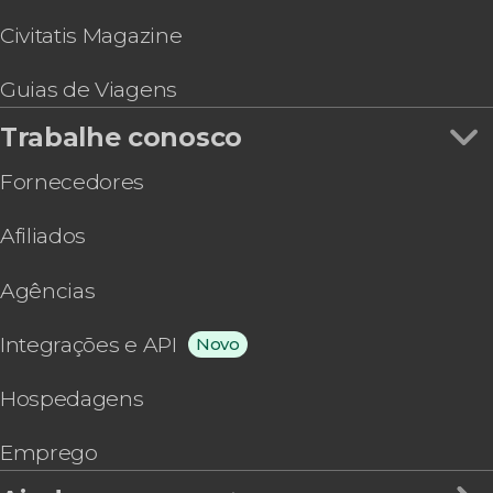
Egina
Civitatis Magazine
Olímpia
Nea Makri
Guias de Viagens
Zagori
Preveza
Trabalhe conosco
Sani
Pefkohori
Fornecedores
Amorgos
Ouranoupoli
Afiliados
Ágios Nikolaos
Delfos
Agências
Karteros
Anissaras
Integrações e API
Novo
Gournes
Ammoudara
Hospedagens
Gouves
Kokkini Hani
Emprego
Stalida
Analipsi