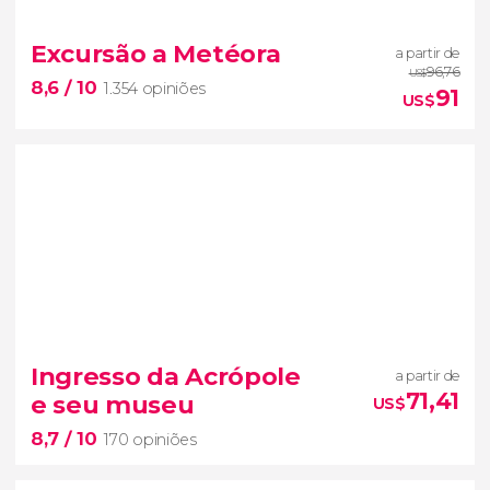
8,8


508 opiniões
Excursão a Metéora
a partir de
visita guiada pela Acrópole de
96,76
US$
8,6
/ 10
1.354 opiniões
Atenas,
91
US$
8,6


1.354 opiniões
Ingresso da Acrópole
a partir de
faces íngremes de rocha
mosteiros
71,41
e seu museu
US$
de Meteora
8,7
/ 10
excursão saindo de Atenas.
170 opiniões