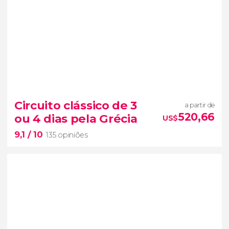
Circuito clássico de 3
a partir de
520,66
ou 4 dias pela Grécia
US$
9,1
/ 10
135 opiniões