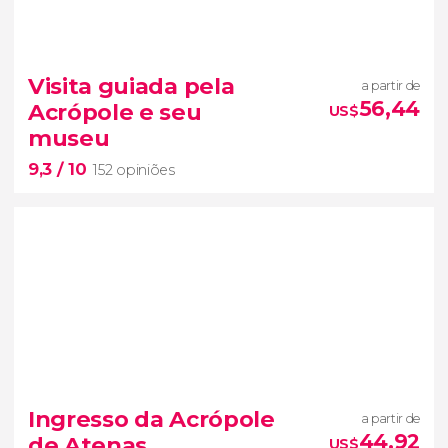
Visita guiada pela
a partir de
56,44
Acrópole e seu
US$
museu
9,3
/ 10
152 opiniões
9,3


152 opiniões
Ingresso da Acrópole
a partir de
visita guiada pela Acrópole
44,92
de Atenas
US$