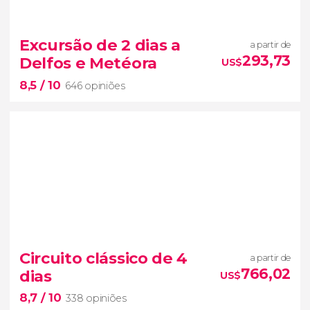
9,1


135 opiniões
Grécia Clássica
excursão de 3
Excursão de 2 dias a
a partir de
ou 4 dias por
Epidauro, Micenas, Olímpia e
293,73
Delfos e Metéora
US$
Delfos
8,5
/ 10
646 opiniões
8,5


646 opiniões
Circuito clássico de 4
a partir de
dois dos lugares mais incríveis da
766,02
dias
US$
Grécia
8,7
/ 10
338 opiniões