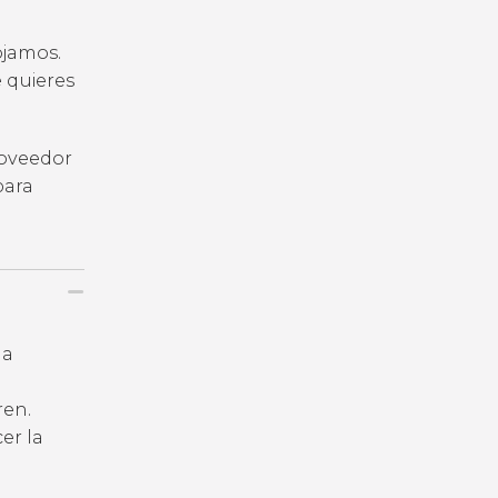
ojamos.
e quieres
roveedor
para
la
ren.
er la