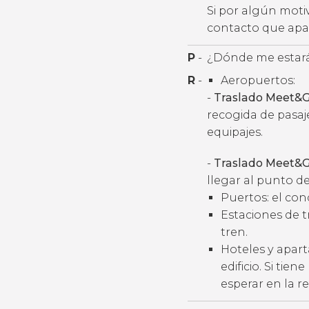
Si por algún moti
contacto que apar
P
-
¿Dónde me estará
R
-
Aeropuertos:
-
Traslado Meet&G
recogida de pasaj
equipajes.
-
Traslado Meet&G
llegar al punto de
Puertos: el con
Estaciones de t
tren.
Hoteles y apart
edificio. Si tie
esperar en la r