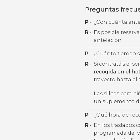
Preguntas frecu
P
-
¿Con cuánta antel
R
-
Es posible reserv
antelación
P
-
¿Cuánto tiempo se
R
-
Si contratáis el se
recogida en el ho
trayecto hasta e
Las sillitas para 
un suplemento de
P
-
¿Qué hora de rec
R
-
En los traslados 
programada del v