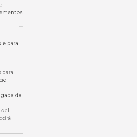
e
plementos.
ble para
s para
io.
legada del
 del
podrá