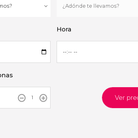
Hora
onas
Ver pre