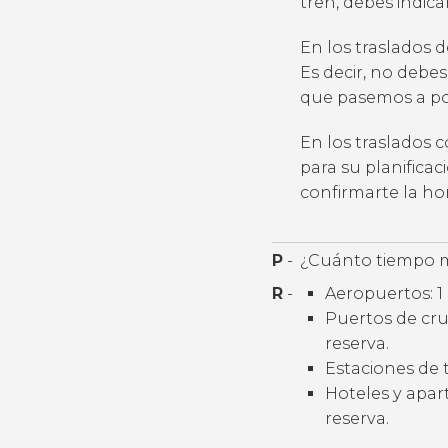
tren, debes indic
En los traslados 
Es decir, no debes
que pasemos a por
En los traslados 
para su planifica
confirmarte la h
P
-
¿Cuánto tiempo m
R
-
Aeropuertos: 1 
Puertos de cruc
reserva.
Estaciones de t
Hoteles y apart
reserva.