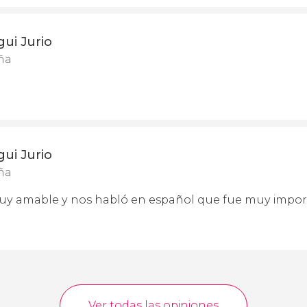
gui Jurio
ña
gui Jurio
ña
uy amable y nos habló en español que fue muy import
Ver todas las opiniones