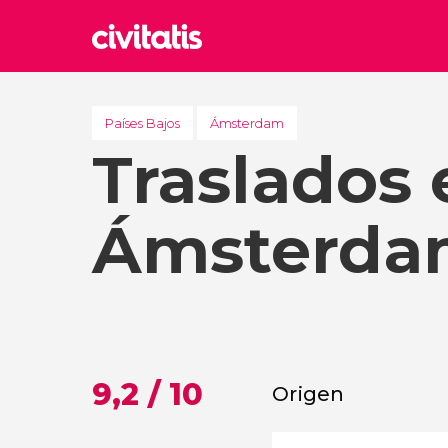
Rom
Italia
Países Bajos
Ámsterdam
Traslados 
Lond
Reino 
Edim
Ámsterda
Reino 
Marr
Marrue
Esta
Turquía
9,2 / 10
Origen