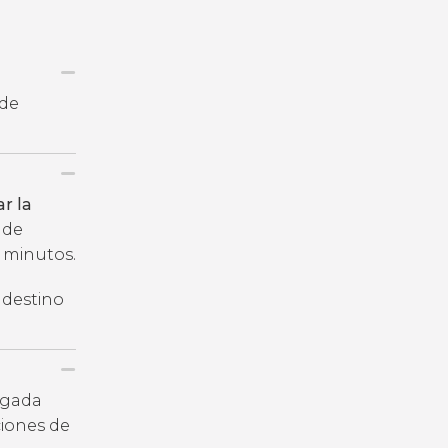
 de
r la
 de
 minutos.
n destino
legada
iones de