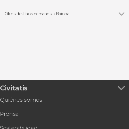
Visitas guiadas y free tours
Otros destinos cercanos a Baiona
Ver todas
Nigrán
El Rosal
Vigo
El Grove
Sangenjo
Civitatis
Quiénes somos
Prensa
Sostenibilidad