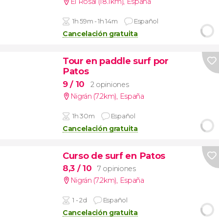
El Rosal (18.1km)
,
España
1h 59m - 1h 14m
Español
Cancelación gratuita
Tour en paddle surf por
Patos
9
/ 10
2 opiniones
Nigrán (7.2km)
,
España
1h 30m
Español
Cancelación gratuita
Curso de surf en Patos
8,3
/ 10
7 opiniones
Nigrán (7.2km)
,
España
1 - 2d
Español
Cancelación gratuita