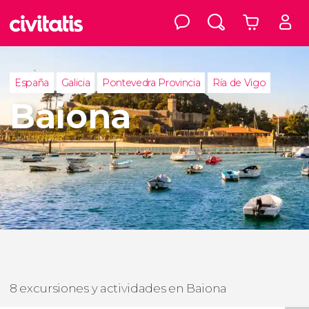
España
Galicia
Pontevedra Provincia
Ría de Vigo
Baiona
8 excursiones y actividades en Baiona