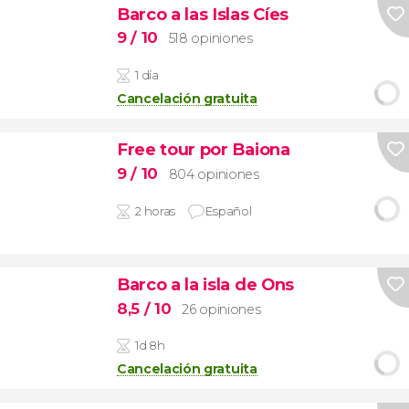
Barco a las Islas Cíes
9
/ 10
518 opiniones
1 día
Cancelación gratuita
Free tour por Baiona
9
/ 10
804 opiniones
2 horas
Español
Barco a la isla de Ons
8,5
/ 10
26 opiniones
1d 8h
Cancelación gratuita