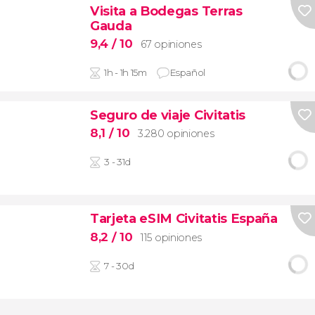
Visita a Bodegas Terras
Gauda
9,4
/ 10
67 opiniones
1h - 1h 15m
Español
Seguro de viaje Civitatis
8,1
/ 10
3.280 opiniones
3 - 31d
Tarjeta eSIM Civitatis España
8,2
/ 10
115 opiniones
7 - 30d