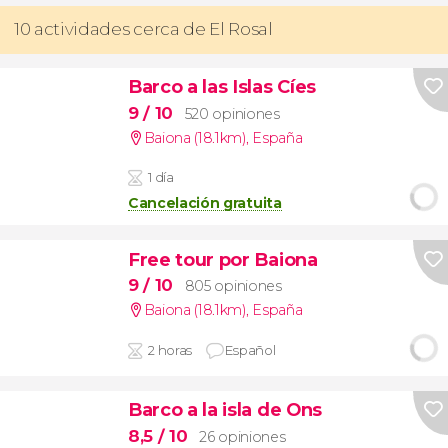
10 actividades cerca de El Rosal
Barco a las Islas Cíes
9
/ 10
520 opiniones
Baiona (18.1km)
,
España
1 día
Cancelación gratuita
Free tour por Baiona
9
/ 10
805 opiniones
Baiona (18.1km)
,
España
2 horas
Español
Barco a la isla de Ons
8,5
/ 10
26 opiniones