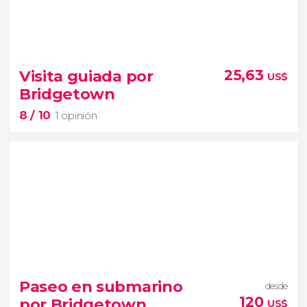
Visita guiada por
25,63
US$
Bridgetown
8
/ 10
1 opinión
8


1 opinión
viaje en el tiempo en la capital de
Paseo en submarino
desde
Barbados
visita guiada por Bridgetown
120
por Bridgetown
US$