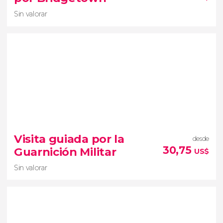
ciudad
Patrimonio de la
Humanidad
Sin valorar
Sin valorar
Visita guiada por la
desde
paseo en submarino por Bridgetown
30,75
Guarnición Militar
US$
maravillas acuáticas del mar Caribe
de día o de noche
inmersión de 40 minutos
Sin valorar