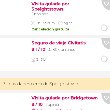
Visita guiada por
Speightstown
Sin valorar
2h - 3h 30m
Inglés
Cancelación gratuita
Seguro de viaje Civitatis
8,1
/ 10
3.280 opiniones
3 - 31d
3 actividades cerca de Speightstown
Visita guiada por Bridgetown
8
/ 10
1 opinión