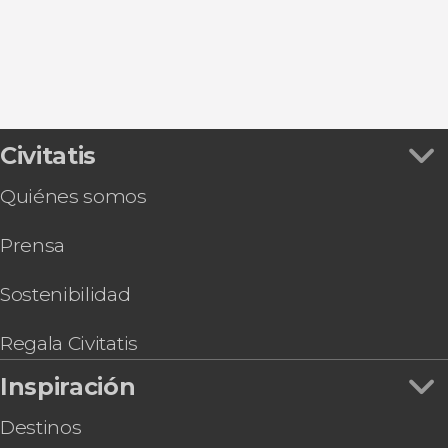
Entradas
Memorial del Muro de Berlín
Paseos en barco en Berlín
Autobuses turísticos de Berlín
Civitatis
Quiénes somos
Prensa
Sostenibilidad
Regala Civitatis
Inspiración
Destinos