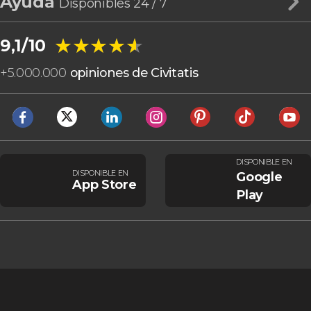
Ayuda
Disponibles 24 / 7
★★★★★
★★★★★
9,1/10
+
5.000.000
opiniones de Civitatis
DISPONIBLE EN
DISPONIBLE EN
Google
App Store
Play