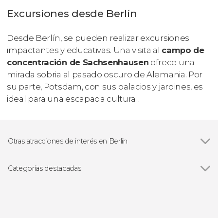
Excursiones desde Berlín
Desde Berlín, se pueden realizar excursiones
impactantes y educativas. Una visita al
campo de
concentración de Sachsenhausen
ofrece una
mirada sobria al pasado oscuro de Alemania. Por
su parte, Potsdam, con sus palacios y jardines, es
ideal para una escapada cultural.
Otras atracciones de interés en Berlín
Ver todas
Isla de los Museos
Alexanderplatz
Categorías destacadas
Puerta de Brandeburgo de Berlín
Ver todas
Visitas guiadas en Berlín
Edificio del Reichstag
Free tours en Berlín
East Side Gallery
Excursiones de un día desde Berlín
Campo de concentración de Sachsenhausen