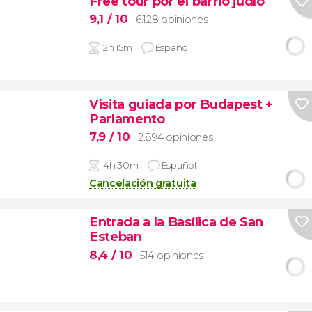
Free tour por el barrio judío
9,1
/ 10
6.128 opiniones
2h 15m
Español
Visita guiada por Budapest +
Parlamento
7,9
/ 10
2.894 opiniones
4h 30m
Español
Cancelación gratuita
Entrada a la Basílica de San
Esteban
8,4
/ 10
514 opiniones