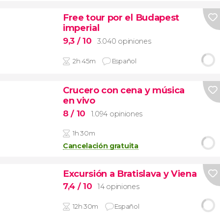
Free tour por el Budapest
imperial
9,3
/ 10
3.040 opiniones
2h 45m
Español
Crucero con cena y música
en vivo
8
/ 10
1.094 opiniones
1h 30m
Cancelación gratuita
Excursión a Bratislava y Viena
7,4
/ 10
14 opiniones
12h 30m
Español