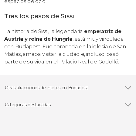
espacios de ocio.
Tras los pasos de Sissi
La historia de Sissi, la legendaria
emperatriz de
Austria y reina de Hungría
, está muy vinculada
con Budapest. Fue coronada en la iglesia de San
Matías, amaba visitar la ciudad e, incluso, pasó
parte de su vida en el Palacio Real de Gödöllő.
Otras atracciones de interés en Budapest
Ver todas
Parlamento de Budapest
Puente de las Cadenas
Categorías destacadas
Castillo de Buda
Ver todas
Visitas guiadas en Budapest
Basílica de San Esteban
Free tours en Budapest
Gran Sinagoga de Budapest
Cruceros en Budapest