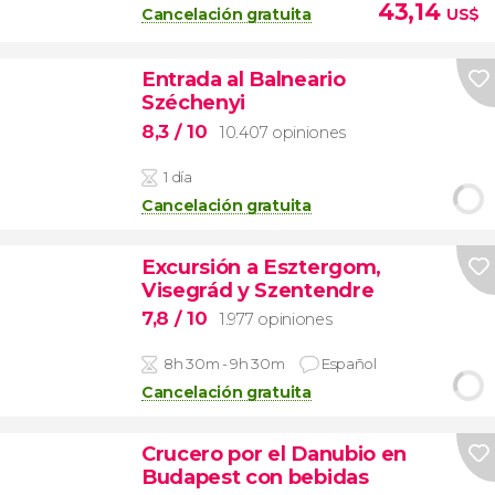
43,14
Cancelación gratuita
US$
Entrada al Balneario
Széchenyi
8,3
/ 10
10.407 opiniones
1 día
Cancelación gratuita
Excursión a Esztergom,
Visegrád y Szentendre
7,8
/ 10
1.977 opiniones
8h 30m - 9h 30m
Español
Cancelación gratuita
Crucero por el Danubio en
Budapest con bebidas