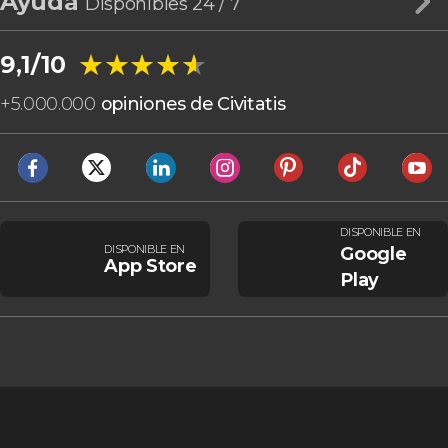
Ayuda
Disponibles 24 / 7
★★★★★
★★★★★
9,1/10
+
5.000.000
opiniones de Civitatis
DISPONIBLE EN
DISPONIBLE EN
Google
App Store
Play