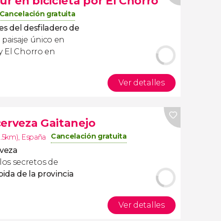
ur en bicicleta por El Chorro
Cancelación gratuita
es del desfiladero de
paisaje único en
 y El Chorro en
Ver detalles
 cerveza Gaitanejo
Cancelación gratuita
8.5km)
,
España
rveza
os secretos de
ida de la provincia
Ver detalles