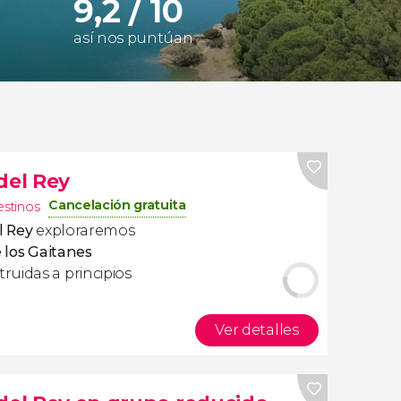
9,2 / 10
así nos puntúan
del Rey
Cancelación gratuita
estinos
l Rey
exploraremos
 los Gaitanes
uidas a principios
Ver detalles