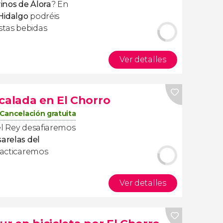
vinos de Álora
? En
 Hidalgo
podréis
stas bebidas
Ver detalles
calada en El Chorro
Cancelación gratuita
el Rey desafiaremos
arelas del
racticaremos
Ver detalles