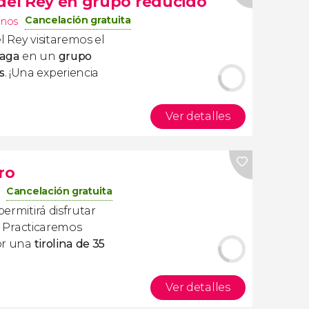
 del Rey en grupo reducido
Cancelación gratuita
inos
l Rey visitaremos el
laga
en un
grupo
s
. ¡Una experiencia
Ver detalles
ro
Cancelación gratuita
ermitirá disfrutar
. Practicaremos
or una
tirolina de 35
Ver detalles