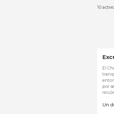
10 activ
Exc
El Ch
tranq
entor
por s
rincó
Un de