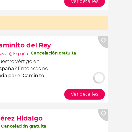
Ver detalles
Caminito del Rey
Cancelación gratuita
8.5km)
,
España
uestro vértigo en
España
? Entonces no
iada por el Caminito
Ver detalles
Pérez Hidalgo
Cancelación gratuita