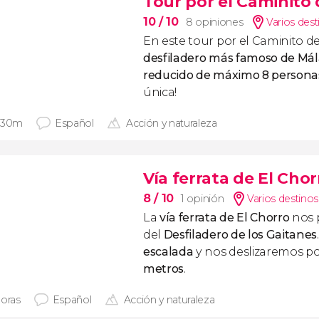
Tour por el Caminito
10
/ 10
8 opiniones
Varios dest
En este tour por el Caminito de
desfiladero más famoso de Má
reducido de máximo 8 persona
única!
 30m
Español
Acción y naturaleza
Vía ferrata de El Chor
8
/ 10
1 opinión
Varios destinos
La
vía ferrata de El Chorro
nos p
del
Desfiladero de los Gaitanes
escalada
y nos deslizaremos p
metros
.
horas
Español
Acción y naturaleza