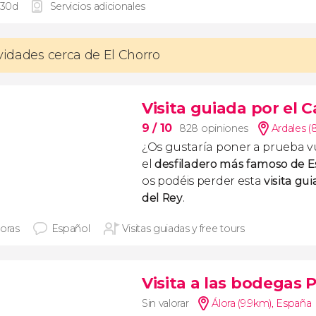
 30d
Servicios adicionales
ividades cerca de El Chorro
Visita guiada por el 
9
/ 10
828 opiniones
Ardales (
¿Os gustaría poner a prueba v
el
desfiladero más famoso de 
os podéis perder esta
visita gu
del Rey
.
horas
Español
Visitas guiadas y free tours
Visita a las bodegas 
Sin valorar
Álora (9.9km)
,
España