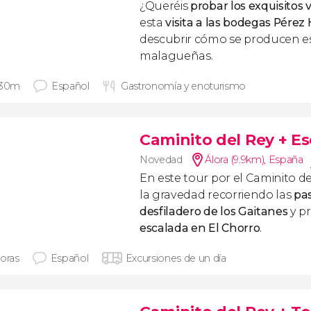
¿Queréis
probar los exquisitos
esta
visita a las bodegas Pérez
descubrir cómo se producen e
malagueñas.
 30m
Español
Gastronomía y enoturismo
Caminito del Rey + Es
Novedad
Álora (9.9km)
,
España
En este tour por el Caminito d
la gravedad recorriendo las
pas
desfiladero de los Gaitanes
y p
escalada en El Chorro
.
horas
Español
Excursiones de un día