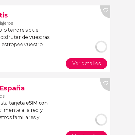
tis
iajeros
olo tendréis que
isfrutar de vuestras
a estropee vuestro
Ver detalles
s España
ros
esta
tarjeta eSIM con
ilmente a la red y
ros familiares y