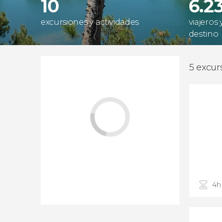
10
6.2
excursiones y actividades
viajeros
destino
5 excur
4h