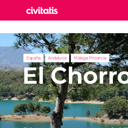
Rom
Italia
Lond
Reino 
España
Andalucía
Málaga Provincia
Edim
El Chorr
Reino 
Marr
Marrue
Esta
Turquía