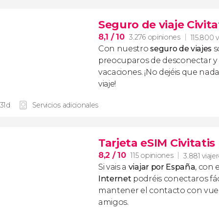
Seguro de viaje Civita
8,1
/ 10
3.276 opiniones
115.800 v
Con nuestro
seguro de viajes
s
preocuparos de desconectar y d
vacaciones. ¡No dejéis que nad
viaje!
 31d
Servicios adicionales
Tarjeta eSIM Civitati
8,2
/ 10
115 opiniones
3.881 viaje
Si vais a
viajar por España
, con 
Internet
podréis conectaros fác
mantener el contacto con vuest
amigos.