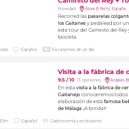
Caminito del Rey + To
Novedad
Álora (9.9km)
,
España
Recorred las
pasarelas colgant
los Gaitanes
y pedalead por un 
este tour del Caminito del Rey
bicicleta.
horas
Español
Excursiones de un día
Visita a la fábrica de
9,5
/ 10
13 opiniones
Ardales (
En esta
visita a la fábrica de ce
Gaitanejo
conoceremos todos l
elaboración de esta
famosa beb
de Málaga
. ¡A brindar!
 30m
Español
Gastronomía y enoturismo