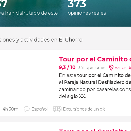
37
373
 ya han disfrutado de este
opiniones reales
siones y actividades en El Chorro
Tour por el Caminito 
9,3
/ 10
341 opiniones
Varios d
En este
tour por el Caminito de
el
Paraje Natural Desfiladero de
caminando por pasarelas constr
del
siglo XX
.
 - 4h 30m
Español
Excursiones de un día