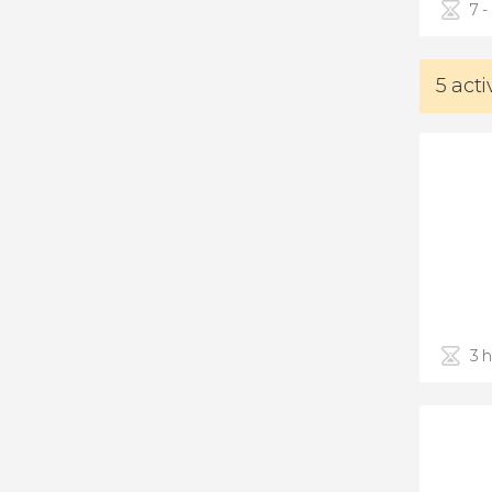
7 -
5 act
3 