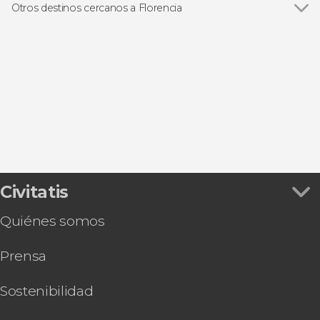
Galería de los Uffizi
Free tours en Florencia
Otros destinos cercanos a Florencia
Galería de la Academia
Excursiones de un día desde Florencia
Ver todas
Montecatini
Palacio Pitti
Gastronomía y enoturismo
San Gimignano
Ópera en Florencia
Vinci
Poggibonsi
Montaione
Civitatis
Quiénes somos
Prensa
Sostenibilidad