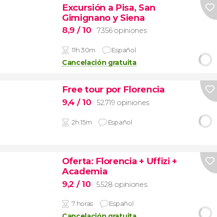
Excursión a Pisa, San
Gimignano y Siena
8,9
/ 10
7.356 opiniones
11h 30m
Español
Cancelación gratuita
Free tour por Florencia
9,4
/ 10
52.719 opiniones
2h 15m
Español
Oferta: Florencia + Uffizi +
Academia
9,2
/ 10
5.528 opiniones
7 horas
Español
Cancelación gratuita