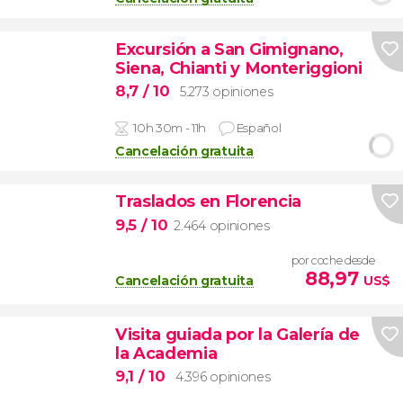
Excursión a San Gimignano,
Siena, Chianti y Monteriggioni
8,7
/ 10
5.273 opiniones
10h 30m - 11h
Español
Cancelación gratuita
Traslados en Florencia
9,5
/ 10
2.464 opiniones
por coche desde
88,97
Cancelación gratuita
US$
Visita guiada por la Galería de
la Academia
9,1
/ 10
4.396 opiniones