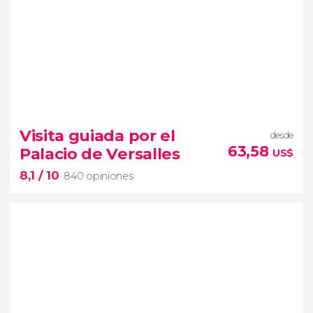
9,5


27.954 opiniones
uno de los barrios más artísticos de
Visita guiada por el
desde
París
free tour por Montmartre
63,58
Palacio de Versalles
US$
cabarets más importantes
8,1
/ 10
840 opiniones