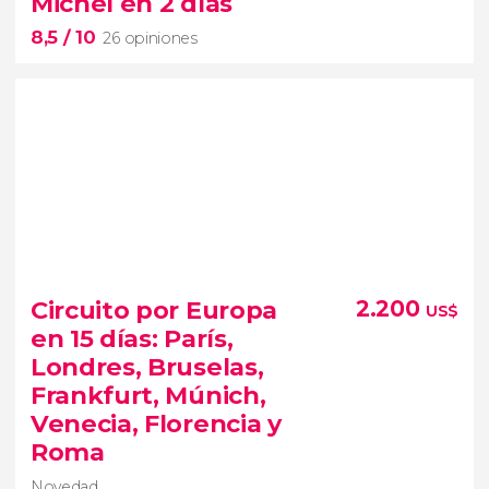
Michel en 2 días
Loira
8,5
/ 10
26 opiniones
8,5


26 opiniones
Circuito por Europa
2.200
US$
Dejaos seducir por los paisajes de Normandía en
en 15 días: París,
este circuito de 2 días
Londres, Bruselas,
Frankfurt, Múnich,
Venecia, Florencia y
Roma
Novedad