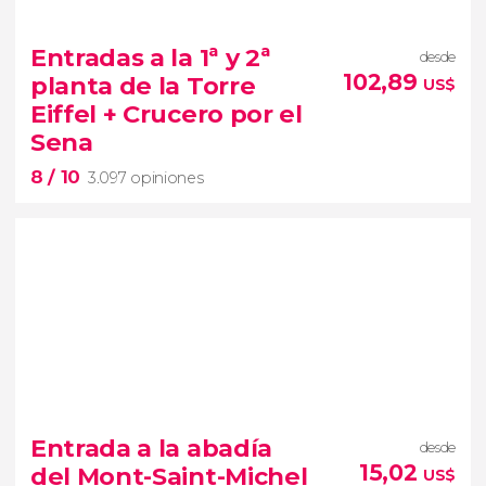
8,1


840 opiniones
Entradas a la 1ª y 2ª
desde
Dejaos
cautivar por las lámparas, espejos y obras de
102,89
planta de la Torre
US$
arte del Palacio de Versalles
visita guiada
Eiffel + Crucero por el
Sena
8
/ 10
3.097 opiniones
8


3.097 opiniones
Entrada a la abadía
desde
15,02
del Mont-Saint-Michel
US$