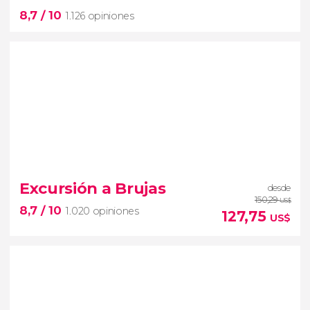
País en un día
8,7
/ 10
entrada a la
Torre Eiffel
y un
crucero por el Sena
1.126 opiniones
8,7


1.126 opiniones
Excursión a Brujas
desde
abadía del Mont-Saint-Michel
150,29
US$
8,7
/ 10
1.020 opiniones
127,75
US$