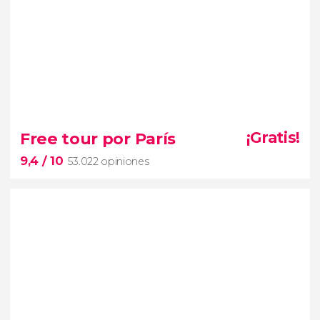
7,8


5.046 opiniones
Free tour por París
¡Gratis!
excursión al Palacio de Versalles desde París
9,4
/ 10
53.022 opiniones
monumentos más famosos
de Francia
9,4