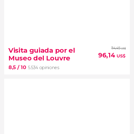
8,3


13.994 opiniones
114,45
Visita guiada por el
US$
96,14
paseo en barco por el Sena
US$
Museo del Louvre
ver París desde una perspectiva única
8,5
/ 10
5.534 opiniones
8,5


5.534 opiniones