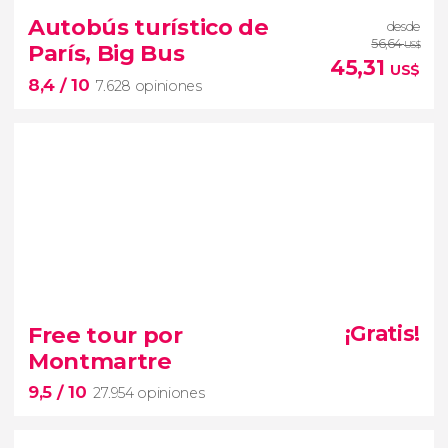


53.022 opiniones
Autobús turístico de
desde
free tour por París
56,64
París, Big Bus
US$
Sainte-Chapelle
Pont Neuf
45,31
US$
8,4
/ 10
Louvre
Notre-Dame
7.628 opiniones
8,4


7.628 opiniones
Free tour por
¡Gratis!
autobús turístico de París
Montmartre
9,5
/ 10
Podréis
subir y bajar en cualquiera de sus paradas
27.954 opiniones