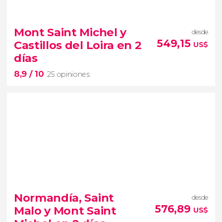
8,5


22 opiniones
Monte Saint-Michel
Mont Saint Michel y
desde
Segunda
Guerra Mundial
549,15
Castillos del Loira en 2
US$
tour por Normandía y el valle del
días
Loira
8,9
/ 10
25 opiniones
8,9


25 opiniones
la Edad Media y el Renacimiento
Normandía, Saint
desde
excursión
de 2 días
desde París
576,89
Malo y Mont Saint
US$
visitaremos el Mont Sant Michel y los Castillos del