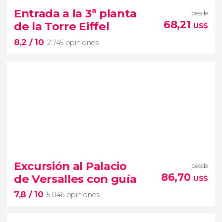
visita guiada por el Museo del Louvre
Entrada a la 3ª planta
desde
pinacotecas más
68,21
de la Torre Eiffel
US$
importantes del mundo
8,2
/ 10
2.745 opiniones
8,2


2.745 opiniones
Excursión al Palacio
desde
mejores vistas de París
86,70
de Versalles con guía
US$
entradas para la cima de la Torre
7,8
/ 10
Eiffel
tercera planta
de la
Dama de Hierro
5.046 opiniones