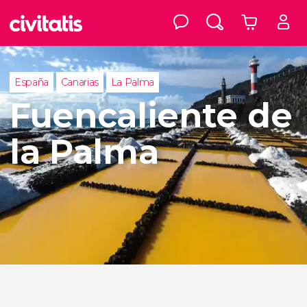
España
Canarias
La Palma
Fuencaliente de
la Palma