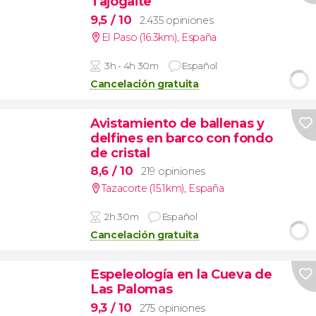
Tajogaite
9,5
/ 10
2.435 opiniones
El Paso (16.3km)
,
España
3h - 4h 30m
Español
Cancelación gratuita
Avistamiento de ballenas y
delfines en barco con fondo
de cristal
8,6
/ 10
219 opiniones
Tazacorte (15.1km)
,
España
2h 30m
Español
Cancelación gratuita
Espeleología en la Cueva de
Las Palomas
9,3
/ 10
275 opiniones