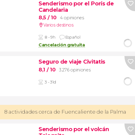
Senderismo por el Porís de
Candelaria
8,5
/ 10
4 opiniones
Varios destinos
8 - 9h
Español
Cancelación gratuita
Seguro de viaje Civitatis
8,1
/ 10
3.276 opiniones
3 - 31d
8 actividades cerca de Fuencaliente de la Palma
Senderismo por el volcán