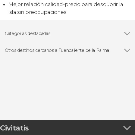
Mejor relación calidad-precio para descubrir la
isla sin preocupaciones.
Categorías destacadas
Senderismo / Trekking
Otros destinos cercanos a Fuencaliente de la Palma
Ver todas
El Paso
Tazacorte
Los Llanos de Aridane
Breña Baja
Puerto Naos
Civitatis