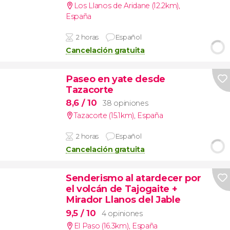
Los Llanos de Aridane (12.2km)
,
España
2 horas
Español
Cancelación gratuita
Paseo en yate desde
Tazacorte
8,6
/ 10
38 opiniones
Tazacorte (15.1km)
,
España
2 horas
Español
Cancelación gratuita
Senderismo al atardecer por
el volcán de Tajogaite +
Mirador Llanos del Jable
9,5
/ 10
4 opiniones
El Paso (16.3km)
,
España