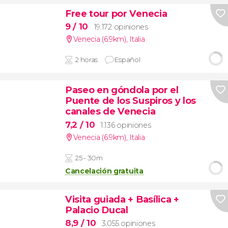
Free tour por Venecia
9
/ 10
19.172 opiniones
Venecia (6.9km)
,
Italia
2 horas
Español
Paseo en góndola por el
Puente de los Suspiros y los
canales de Venecia
7,2
/ 10
1.136 opiniones
Venecia (6.9km)
,
Italia
25 - 30m
Cancelación gratuita
Visita guiada + Basílica +
Palacio Ducal
8,9
/ 10
3.055 opiniones