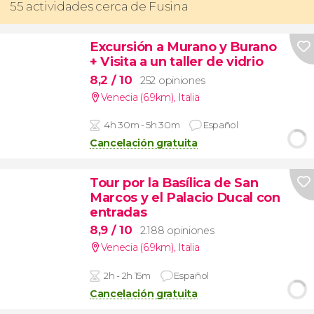
55 actividades cerca de Fusina
Excursión a Murano y Burano
+ Visita a un taller de vidrio
8,2
/ 10
252 opiniones
Venecia (6.9km)
,
Italia
4h 30m - 5h 30m
Español
Cancelación gratuita
Tour por la Basílica de San
Marcos y el Palacio Ducal con
entradas
8,9
/ 10
2.188 opiniones
Venecia (6.9km)
,
Italia
2h - 2h 15m
Español
Cancelación gratuita