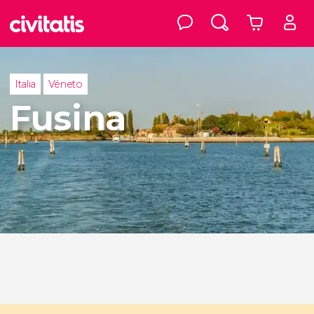
Italia
Véneto
Fusina