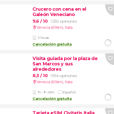
Crucero con cena en el
Galeón Veneciano
9,6
/ 10
1.250 opiniones
Venecia (6.9km)
,
Italia
3 horas
Cancelación gratuita
Visita guiada por la plaza de
San Marcos y sus
alrededores
8,3
/ 10
1.994 opiniones
Venecia (6.9km)
,
Italia
1h - 1h 45m
Español
Cancelación gratuita
Tarjeta eSIM Civitatis Italia