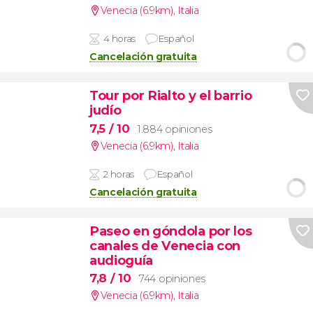
Venecia (6.9km)
,
Italia
4 horas
Español
Cancelación gratuita
Tour por Rialto y el barrio
judío
7,5
/ 10
1.884 opiniones
Venecia (6.9km)
,
Italia
2 horas
Español
Cancelación gratuita
Paseo en góndola por los
canales de Venecia con
audioguía
7,8
/ 10
744 opiniones
Venecia (6.9km)
,
Italia