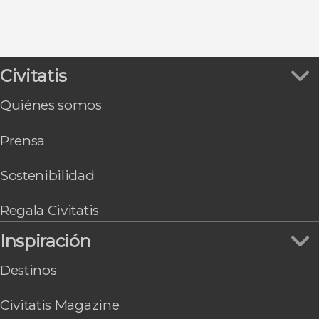
Barcelona
Sevilla
Puerto de la Cruz
Santiago de Compostela
Civitatis
Arrecife
Oviedo
Quiénes somos
Bilbao
Vigo
Prensa
Málaga
Sostenibilidad
Regala Civitatis
Inspiración
Destinos
Civitatis Magazine