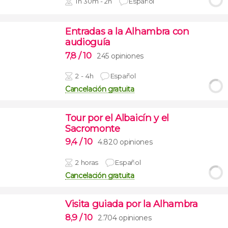
1h 30m - 2h
Español
Entradas a la Alhambra con
audioguía
7,8
/ 10
245 opiniones
2 - 4h
Español
Cancelación gratuita
Tour por el Albaicín y el
Sacromonte
9,4
/ 10
4.820 opiniones
2 horas
Español
Cancelación gratuita
Visita guiada por la Alhambra
8,9
/ 10
2.704 opiniones