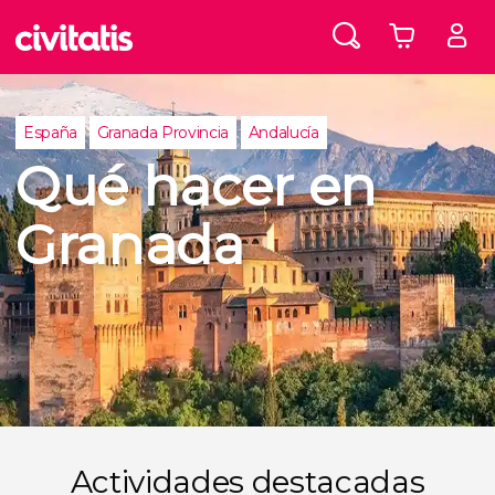
España
Granada Provincia
Andalucía
Qué hacer en
Granada
Actividades destacadas