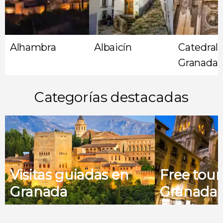
Alhambra
Albaicín
Catedral 
Granada
Categorías destacadas
Visitas guiadas en
Free tour
Granada
Granada