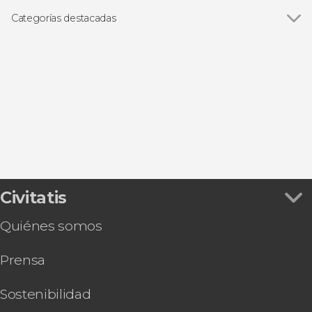
Catedral de Helsinki
Categorías destacadas
Ver todas
Visitas guiadas y free tours
Excursiones de un día
Civitatis
Quiénes somos
Prensa
Sostenibilidad