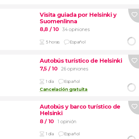
Visita guiada por Helsinki y
Suomenlinna
8,8
/ 10
34 opiniones
5 horas
Español
Autobús turístico de Helsinki
7,5
/ 10
26 opiniones
1 día
Español
Cancelación gratuita
Autobús y barco turístico de
Helsinki
8
/ 10
1 opinión
1 día
Español