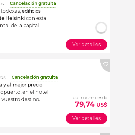
Cancelación gratuita
ros
rtodoxas,
edificios
de Helsinki
con esta
al de la capital
Ver detalles
Cancelación gratuita
ros
a y al mejor precio
.
ropuerto, en el hotel
por coche desde
 vuestro destino.
79,74
US$
Ver detalles