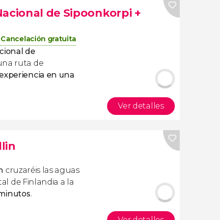
Nacional de Sipoonkorpi +
Cancelación gratuita
cional de
una ruta de
experiencia en una
Ver detalles
lin
n
cruzaréis las aguas
tal de Finlandia a la
 minutos
.
Ver detalles