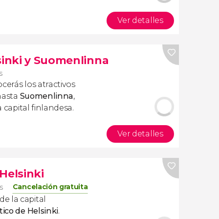
Ver detalles
sinki y Suomenlinna
s
cerás los atractivos
 hasta
Suomenlinna
,
a capital finlandesa.
Ver detalles
Helsinki
Cancelación gratuita
s
e la capital
tico de Helsinki
.