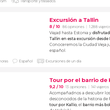
 15m
Transporte y traslados
Excursión a Tallin
8
/ 10
86 opiniones
1.288 viajero
Viajad hasta Estonia y
disfrutad
Tallin en esta excursión desde 
Conoceremos la Ciudad Vieja j
español.
horas
Español
Excursiones de un día
Tour por el barrio de 
9,2
/ 10
13 opiniones
141 viajeros
Acompañadnos a descubrir los
desconocidos de la historia de 
tour por Kallio
, el
barrio más bo