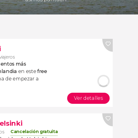
i
viajeros
mentos más
nlandia
en este
free
rma de empezar a
Ver detalles
elsinki
Cancelación gratuita
ros