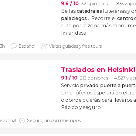
9,6
/ 10
32 opiniones
1.835 viaje
Bellas
catedrales
luteranas y o
palaciegos
… Recorre el
centro 
ruta por la zona más monument
finlandesa.
 3h
Español
Visitas guiadas y free tours
Traslados en Helsinki
9,1
/ 10
213 opiniones
4.827 viaje
Servicio
privado, puerta a puert
Un chófer os esperará en el ae
o donde queráis para llevaros a
Rápido y seguro.
cio final
Seguro, sin contratiempos