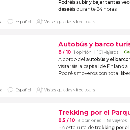
P
odréis subir y bajar tantas v
deseéis
durante 24 horas.
ía
Español
Visitas guiadas y free tours
Autobús y barco turís
8
/ 10
Ca
1 opinión
101 viajeros
A bordo del
autobús y el barco 
visitaréis la capital de Finlandia
Podréis moveros con total libert
ía
Español
Visitas guiadas y free tours
Trekking por el Parq
8,5
/ 10
8 opiniones
81 viajeros
En esta ruta de
trekking por el