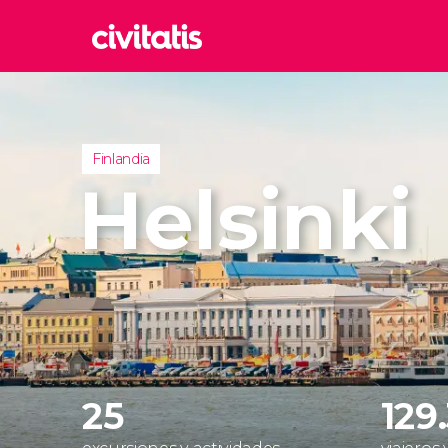
Rom
Italia
Lond
Finlandia
Reino 
Helsinki
Edim
Reino 
Marr
Marrue
Esta
Turquía
25
129