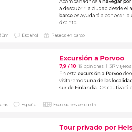
Acompañadnos a
navegar por l
a descubrir la ciudad desde el 
barco
os ayudará a conocer la
distinta.
 30m
Español
Paseos en barco
Excursión a Porvoo
7,9
/ 10
19 opiniones
317 viajeros
En esta
excursión a Porvoo
desd
visitaremos
una de las localida
sur de Finlandia
. ¡Os cautivará d
horas
Español
Excursiones de un día
Tour privado por Hels