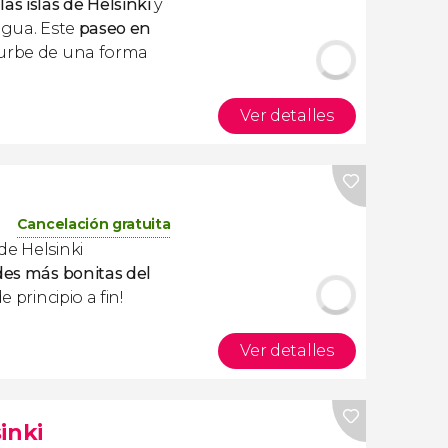
as islas de
Helsinki
y
agua. Este
paseo en
 urbe de una forma
Ver detalles
Cancelación gratuita
e Helsinki
des más bonitas del
e principio a fin!
Ver detalles
inki