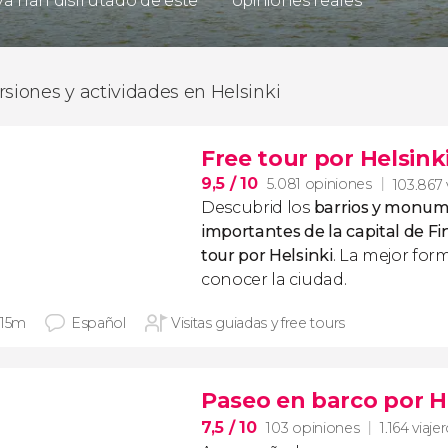
 ya han disfrutado de este
opiniones reales
rsiones y actividades en Helsinki
Free tour por Helsink
9,5
/ 10
5.081 opiniones
103.867 
Descubrid los
barrios y monu
importantes de la capital de Fi
tour por Helsinki
. La mejor fo
conocer la ciudad.
 15m
Español
Visitas guiadas y free tours
Paseo en barco por H
7,5
/ 10
103 opiniones
1.164 viaje