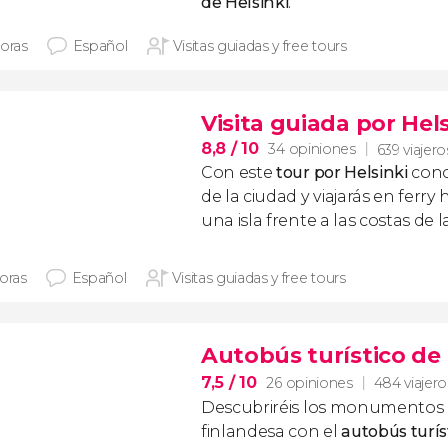
de Helsinki
.
horas
Español
Visitas guiadas y free tours
Visita guiada por Hel
8,8
/ 10
34 opiniones
639 viajero
Con este
tour por Helsinki
cono
de la ciudad y viajarás en ferry
una isla frente a las costas de l
horas
Español
Visitas guiadas y free tours
Autobús turístico de 
7,5
/ 10
26 opiniones
484 viajero
Descubriréis los monumentos d
finlandesa con el
autobús turís