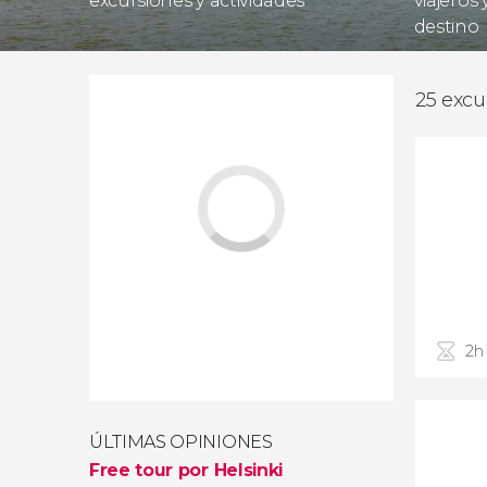
excursiones y actividades
viajeros
destino
25 excu
2h
ÚLTIMAS OPINIONES
Free tour por Helsinki