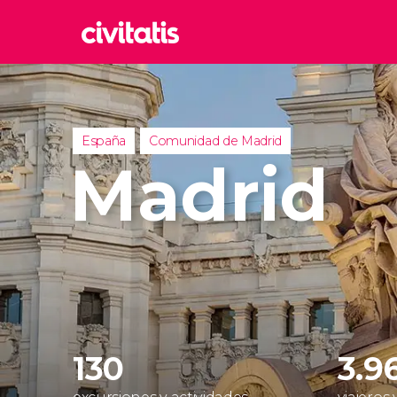
Rom
Italia
Lond
España
Comunidad de Madrid
Reino 
Madrid
Edim
Reino 
Marr
Marrue
Prag
Repúbl
130
3.9