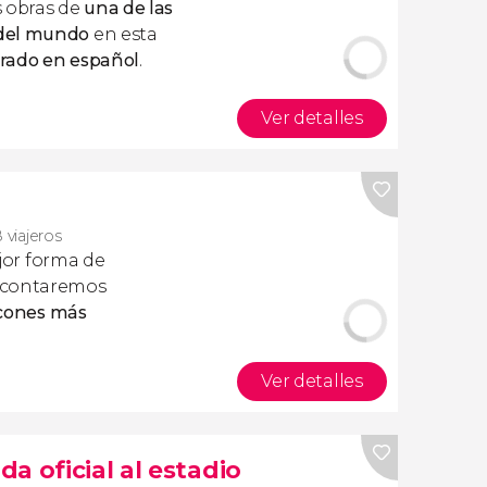
s obras de
una de las
 del mundo
en esta
 Prado en español
.
Ver detalles
 viajeros
jor forma de
s contaremos
cones más
Ver detalles
a oficial al estadio