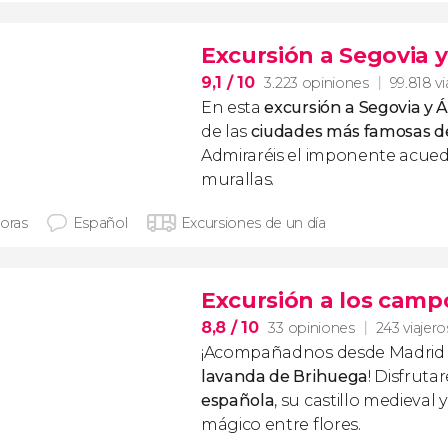
Excursión a Segovia y
9,1
/ 10
3.223 opiniones
99.818 vi
En esta
excursión a Segovia y Á
de las
ciudades más famosas de
Admiraréis el imponente acue
murallas.
horas
Español
Excursiones de un día
Excursión a los camp
8,8
/ 10
33 opiniones
243 viajero
¡Acompañadnos desde Madrid 
lavanda de Brihuega
! Disfruta
española
, su castillo medieval
mágico entre flores.