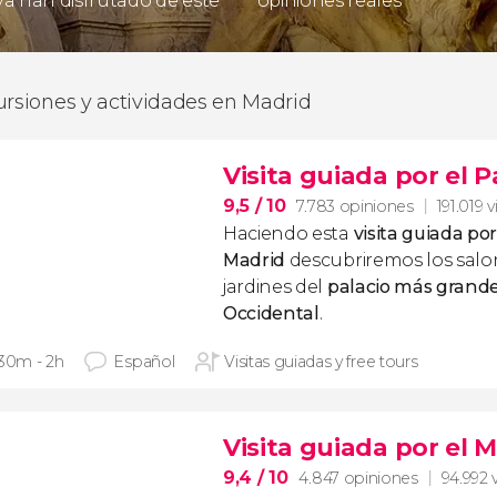
 ya han disfrutado de este
opiniones reales
ursiones y actividades en Madrid
Visita guiada por el 
9,5
/ 10
7.783 opiniones
191.019 v
Haciendo esta
visita guiada por
Madrid
descubriremos los salon
jardines del
palacio más grand
Occidental
.
 30m - 2h
Español
Visitas guiadas y free tours
Visita guiada por el 
9,4
/ 10
4.847 opiniones
94.992 