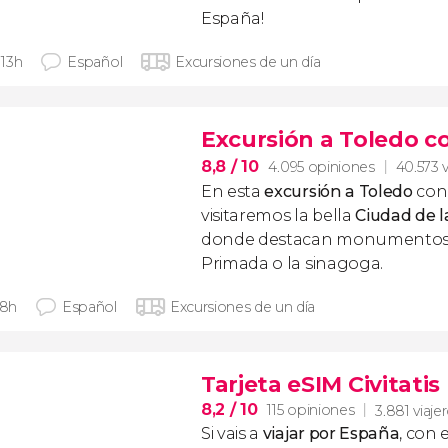
España!
- 13h
Español
Excursiones de un día
Excursión a Toledo c
8,8
/ 10
4.095 opiniones
40.573 v
En esta
excursión a Toledo
co
visitaremos la bella
Ciudad de l
donde destacan monumentos 
Primada o la sinagoga.
 8h
Español
Excursiones de un día
Tarjeta eSIM Civitati
8,2
/ 10
115 opiniones
3.881 viaje
Si vais a
viajar por España
, con 