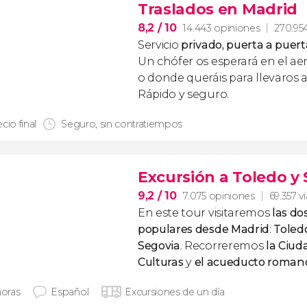
Traslados en Madrid
8,2
/ 10
14.443 opiniones
270.954
Servicio
privado, puerta a puert
Un chófer os esperará en el ae
o donde queráis para llevaros a
Rápido y seguro.
cio final
Seguro, sin contratiempos
Excursión a Toledo y
9,2
/ 10
7.075 opiniones
69.357 v
En este tour visitaremos
las do
populares desde Madrid
:
Toled
Segovia
. Recorreremos
la Ciud
Culturas
y
el acueducto roman
horas
Español
Excursiones de un día