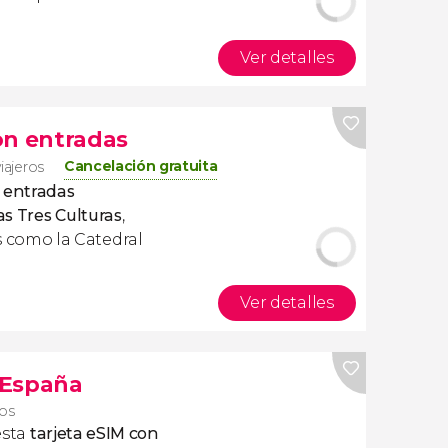
Ver detalles
on entradas
Cancelación gratuita
iajeros
n
entradas
as Tres Culturas
,
como la Catedral
Ver detalles
s España
ros
esta
tarjeta eSIM con