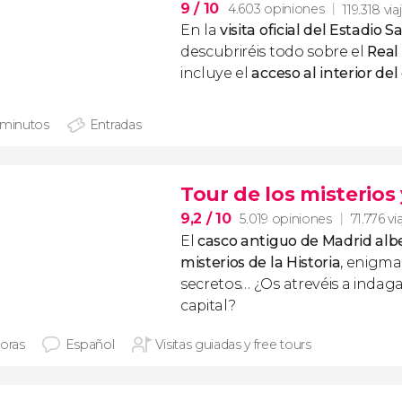
9
/ 10
4.603 opiniones
119.318 via
En la
visita oficial del Estadio
descubriréis todo sobre el
Real
incluye el
acceso al interior de
 minutos
Entradas
Tour de los misterios
9,2
/ 10
5.019 opiniones
71.776 vi
El
casco antiguo de Madrid al
misterios de la Historia
, enigma
secretos… ¿Os atrevéis a indaga
capital?
horas
Español
Visitas guiadas y free tours