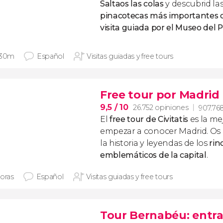
Saltaos las colas
y descubrid la
pinacotecas más importantes
visita guiada por el Museo del
 30m
Español
Visitas guiadas y free tours
Free tour por Madrid
9,5
/ 10
26.752 opiniones
907.768
El
free tour de Civitatis
es la me
empezar a conocer Madrid. O
la historia y leyendas de los
rin
emblemáticos
de la capital
.
horas
Español
Visitas guiadas y free tours
Tour Bernabéu: entrad