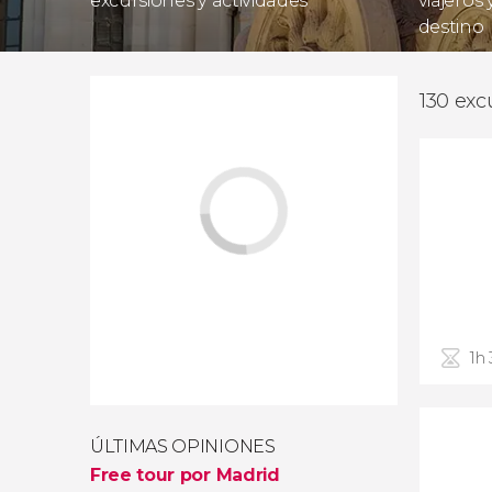
excursiones y actividades
viajeros
destino
130 exc
1h
ÚLTIMAS OPINIONES
Free tour por Madrid