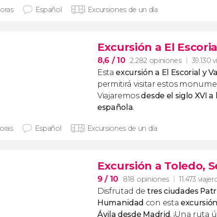
horas
Español
Excursiones de un día
Excursión a El Escoria
8,6
/ 10
2.282 opiniones
39.130 v
Esta
excursión a El Escorial y V
permitirá visitar estos monume
Viajaremos
desde el siglo XVI a 
española
.
horas
Español
Excursiones de un día
Excursión a Toledo, S
9
/ 10
818 opiniones
11.473 viajer
Disfrutad de
tres ciudades Pat
Humanidad
con esta
excursión
Ávila desde Madrid
. ¡Una ruta 