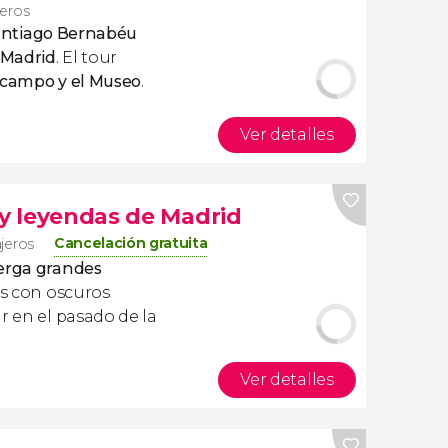
jeros
 Santiago Bernabéu
 Madrid
. El tour
l campo y el Museo
.
Ver detalles
 y leyendas de Madrid
Cancelación gratuita
ajeros
berga grandes
s con oscuros
r en el pasado de la
Ver detalles