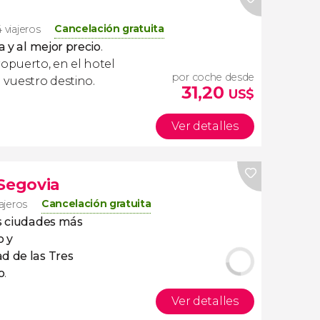
Cancelación gratuita
 viajeros
a y al mejor precio
.
ropuerto, en el hotel
por coche desde
 vuestro destino.
31,20
US$
Ver detalles
 Segovia
Cancelación gratuita
iajeros
s ciudades más
o y
ad de las Tres
o
.
Ver detalles