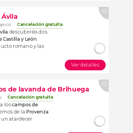
 Ávila
Cancelación gratuita
ajeros
vila
descubriréis dos
 Castilla y León
.
ducto romano y las
Ver detalles
os de lavanda de Brihuega
Cancelación gratuita
s
a los
campos de
remos de la
Provenza
 y un atardecer