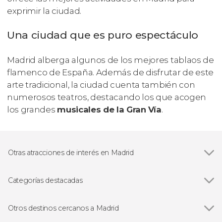
exprimir la ciudad.
Una ciudad que es puro espectáculo
Madrid alberga algunos de los mejores tablaos de
flamenco de España. Además de disfrutar de este
arte tradicional, la ciudad cuenta también con
numerosos teatros, destacando los que acogen
los grandes
musicales de la Gran Vía
.
Otras atracciones de interés en Madrid
Ver todas
Palacio Real de Madrid
Museo Nacional del Prado
Categorías destacadas
Estadio Santiago Bernabéu
Ver todas
Visitas guiadas en Madrid
Catedral de la Almudena
Free tours en Madrid
Otros destinos cercanos a Madrid
Museo Nacional Reina Sofía
Excursiones de un día en Madrid