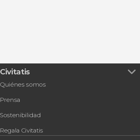
Ver todas
Torrejón de Ardoz
Plaza Mayor
Entradas
San Lorenzo de El Escorial
Puerta de Alcalá
Autobuses turísticos de Madrid
Aranjuez
Puerta del Sol
Flamenco en Madrid
Alcalá de Henares
Museo Nacional Thyssen-Bornemisza
Zoos en Madrid
Chinchón
Parque de El Retiro
Gastronomía y enoturismo en Madrid
Mercado de San Miguel
Tarjetas turísticas en Madrid
Estadio Riyadh Air Metropolitano
Valle de Cuelgamuros
Civitatis
Quiénes somos
Prensa
Sostenibilidad
Regala Civitatis