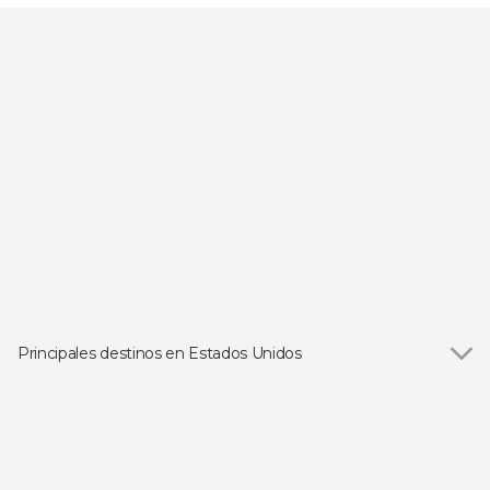
Principales destinos en Estados Unidos
Ver todas
Las Vegas
Orlando
Los Ángeles
San Francisco