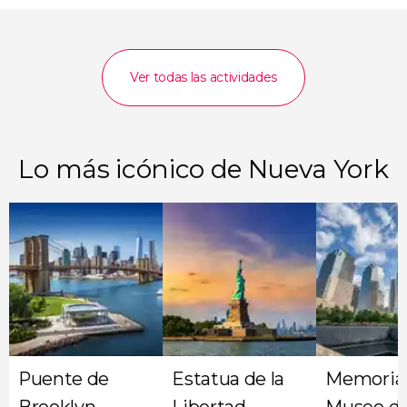
Ver todas las actividades
Lo más icónico de Nueva York
Puente de
Estatua de la
Memorial
Brooklyn
Libertad
Museo del