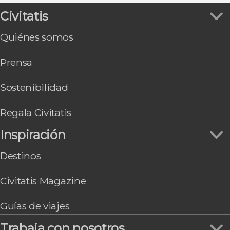
Miami
Civitatis
Page
Chicago
Quiénes somos
Washington
Gran Cañón South Rim
Prensa
Honolulu
Sostenibilidad
Regala Civitatis
Inspiración
Destinos
Civitatis Magazine
Guías de viajes
Trabaja con nosotros