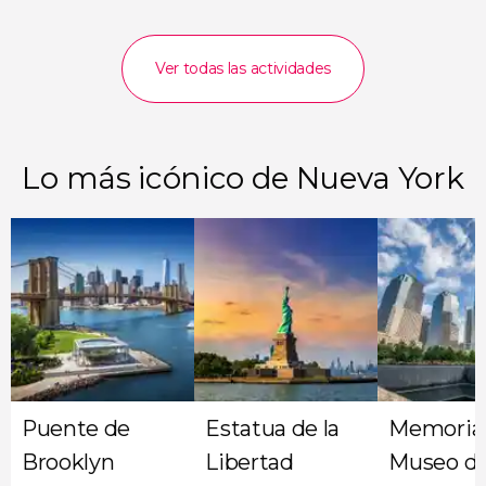
Ver todas las actividades
Lo más icónico de Nueva York
Puente de
Estatua de la
Memorial
Brooklyn
Libertad
Museo del