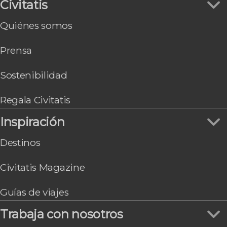
Civitatis
Page
Chicago
Quiénes somos
Washington
Gran Cañón South Rim
Prensa
Honolulu
Sostenibilidad
Regala Civitatis
Inspiración
Destinos
Civitatis Magazine
Guías de viajes
Trabaja con nosotros