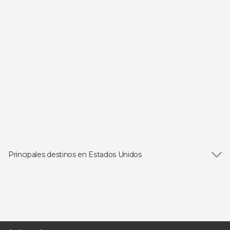
Principales destinos en Estados Unidos
Ver todas
Las Vegas
Orlando
Los Ángeles
San Francisco
Miami