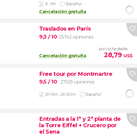
6 - 9h
Español
Cancelación gratuita
Traslados en París
9,3
/ 10
25.742 opiniones
por coche desde
28,79
Cancelación gratuita
US$
Free tour por Montmartre
9,5
/ 10
27.929 opiniones
2h 15m - 2h 30m
Español
Entradas a la 1ª y 2ª planta de
la Torre Eiffel + Crucero por
el Sena