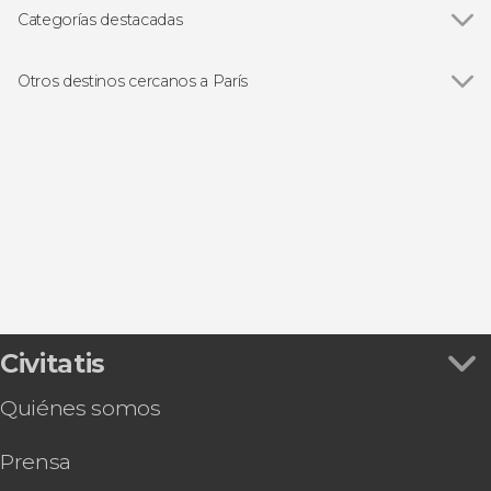
Museo del Louvre
Categorías destacadas
Catedral de Notre Dame
Ver todas
Visitas guiadas en París
Los Inválidos
Free tours en París
Otros destinos cercanos a París
Museo de Orsay
Cruceros por el Sena en París
Ver todas
Versalles
La Conciergerie
Excursiones de un día desde París
Maisons-Laffitte
Jardín de las Tullerías
Autobuses turísticos de París
Champs-sur-Marne
Montmartre
Cabarets en París
Disneyland París
Moulin Rouge
Gastronomía y enoturismo en París
Plailly
Sainte Chapelle
Conciertos en París
Galerías Lafayette
Tours en bicicleta en París
Palacio de Versalles
Civitatis
Quiénes somos
Prensa