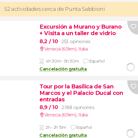
52 actividades cerca de Punta Sabbioni
Excursión a Murano y Burano
+ Visita a un taller de vidrio
8,2
/ 10
253 opiniones
Venecia (6.9km)
,
Italia
4h 30m - 5h 30m
Español
Cancelación gratuita
Tour por la Basílica de San
Marcos y el Palacio Ducal con
entradas
8,9
/ 10
2.188 opiniones
Venecia (6.9km)
,
Italia
2h - 2h 15m
Español
Cancelación gratuita