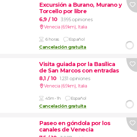
Excursión a Burano, Murano y
Torcello por libre
6,9
/ 10
3.995 opiniones
Venecia (6.9km)
,
Italia
6 horas
Español
Cancelación gratuita
Visita guiada por la Basílica
de San Marcos con entradas
8,1
/ 10
1.231 opiniones
Venecia (6.9km)
,
Italia
45m - 1h
Español
Cancelación gratuita
Paseo en góndola por los
canales de Venecia