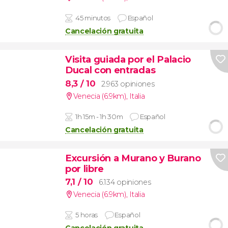
45 minutos
Español
Cancelación gratuita
Visita guiada por el Palacio
Ducal con entradas
8,3
/ 10
2.963 opiniones
Venecia (6.9km)
,
Italia
1h 15m - 1h 30m
Español
Cancelación gratuita
Excursión a Murano y Burano
por libre
7,1
/ 10
6.134 opiniones
Venecia (6.9km)
,
Italia
5 horas
Español