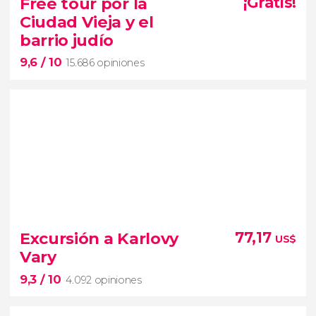
Free tour por la
¡Gratis!
paseo en barco por Praga
Ciudad Vieja y el
río Moldava
barrio judío
9,6
/ 10
15.686 opiniones
9,6


15.686 opiniones
Excursión a Karlovy
77,17
US$
free tour por la Ciudad Vieja y el barrio judío
Vary
9,3
/ 10
capital checa
4.092 opiniones