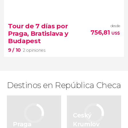
6,8


8 opiniones
recorrer el antiguo Imperio Austro-
Tour de 7 días por
desde
Húngaro
756,81
Praga, Bratislava y
US$
tour de 8 días en tren por Praga, Viena
Budapest
y Budapest
9
/ 10
2 opiniones
Destinos en República Checa
9
Ceský


2 opiniones
Praga
Krumlov
capitales europeas del Danubio y