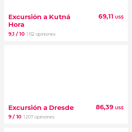
9,6


5.699 opiniones
Excursión a Kutná
69,11
US$
Hora
9,1
/ 10
el puente Carlos, el Castillo o la Isla de Kampa.
1.152 opiniones
9,1


1.152 opiniones
El Tesoro del País
Kutná Hora
Excursión a Dresde
86,39
US$
9
/ 10
1.207 opiniones
excursión desde
Praga