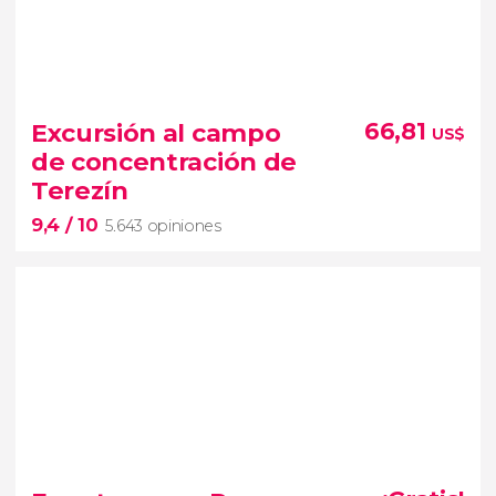
9,4


5.760 opiniones
Excursión al campo
66,81
US$
visita guiada por el Castillo de Praga
de concentración de
catedral de San Vito
Terezín
Callejón del Oro
9,4
/ 10
5.643 opiniones
9,4


5.643 opiniones
excursión al campo de concentración de