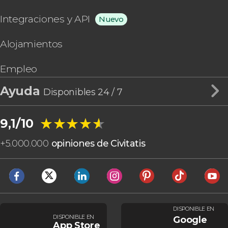
Integraciones y API
Nuevo
Alojamientos
Empleo
Ayuda
Disponibles 24 / 7
★★★★★
★★★★★
9,1/10
+
5.000.000
opiniones de Civitatis
DISPONIBLE EN
DISPONIBLE EN
Google
App Store