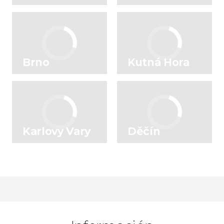
el Moldava
Brno
Kutná Hora
Karlovy Vary
Děčín