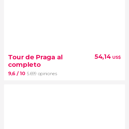
9,3


4.092 opiniones
joya de
Tour de Praga al
54,14
US$
Bohemia Occidental
completo
9,6
/ 10
5.699 opiniones