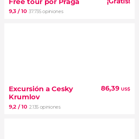
Free tour por Praga
¡Gratis!
Terezín desde Praga
9,3
/ 10
37.735 opiniones
SS nazis
Segunda Guerra
Mundial
9,3


37.735 opiniones
Excursión a Cesky
86,39
US$
free tour por Praga
Krumlov
conocer la capital checa
9,2
/ 10
Ciudad Vieja
río Moldava
2.135 opiniones