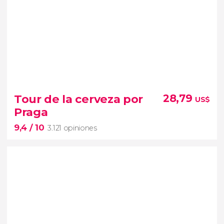
9


1.207 opiniones
Tour de la cerveza por
28,79
US$
la Florencia del Elba
Praga
Dresde es una de las
9,4
/ 10
ciudades más bellas
y visitadas de Alemania
3.121 opiniones
9,4