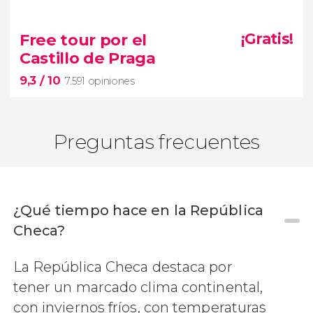


3.121 opiniones
Free tour por el
¡Gratis!
tour de la
Castillo de Praga
cerveza por Praga
9,3
/ 10
7.591 opiniones
Preguntas frecuentes
¿Qué tiempo hace en la República
9,3
Checa?


7.591 opiniones
La República Checa destaca por
Varios
patios, el Palacio Real y la Catedral de San
Vito
free tour por el Castillo de
tener un marcado clima continental,
Praga
con inviernos fríos, con temperaturas