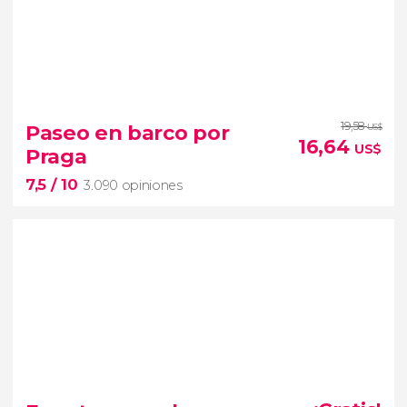
9,2


2.135 opiniones
19,58
Český Krumlov
Paseo en barco por
US$
16,64
ciudades más bonitas de la República Checa
US$
Praga
7,5
/ 10
3.090 opiniones
7,5


3.090 opiniones