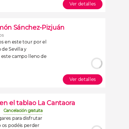
Ver detalles
amón Sánchez-Pizjuán
ros
os en este
tour por el
de Sevilla
y
e este campo lleno de
Ver detalles
en el tablao La Cantaora
Cancelación gratuita
gares para disfrutar
o os podéis perder