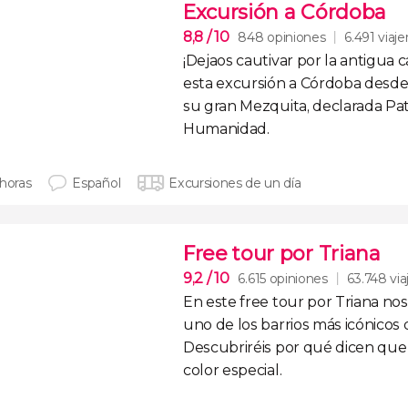
Excursión a Córdoba
8,8
/ 10
848 opiniones
6.491 viaje
¡Dejaos cautivar por la
antigua c
esta
excursión a Córdoba
desde 
su gran Mezquita
, declarada Pa
Humanidad.
 horas
Español
Excursiones de un día
Free tour por Triana
9,2
/ 10
6.615 opiniones
63.748 via
En este
free tour por Triana
nos
uno de los barrios más icónicos 
Descubriréis por qué dicen que 
color especial.