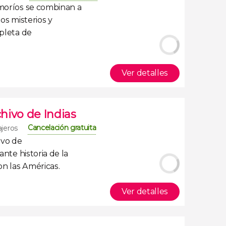
amoríos
se combinan a
los misterios y
epleta de
Ver detalles
chivo de Indias
Cancelación gratuita
ajeros
ivo de
nante
historia de la
con las Américas
.
Ver detalles