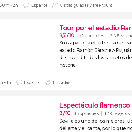
 30m - 2h
Español
Visitas guiadas y free tours
Tour por el estadio R
8,7
/ 10
134 opiniones
2.695 viaje
Si os apasiona el fútbol, adentra
estadio Ramón Sánchez-Pizjuán 
descubrid todos los secretos d
historia.
m - 1h
Español
Entradas
Espectáculo flamenco 
9
/ 10
86 opiniones
1.491 viajeros
Sevilla es uno de los mejores lu
del arte y el cante
, por lo que n