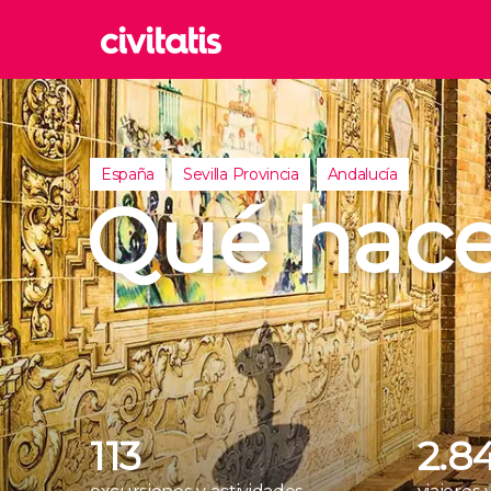
Rom
Italia
Londr
España
Sevilla Provincia
Andalucía
Reino 
Qué hacer
Edim
Reino 
Marra
Marrue
Esta
Turquía
113
2.8