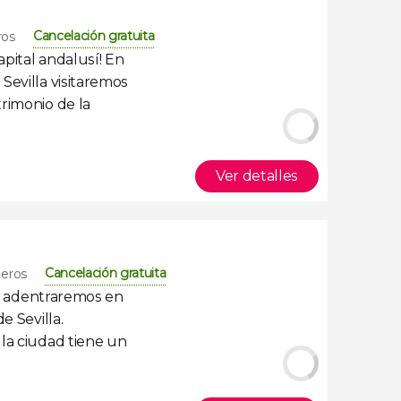
Cancelación gratuita
ros
apital andalusí
! En
Sevilla
visitaremos
trimonio de la
Ver detalles
Cancelación gratuita
jeros
 adentraremos en
de Sevilla
.
la ciudad tiene un