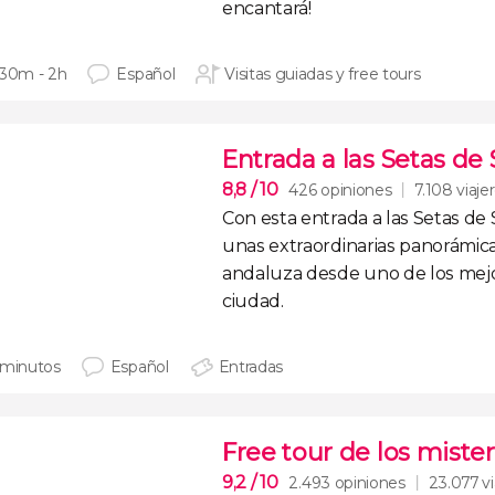
encantará!
 30m - 2h
Español
Visitas guiadas y free tours
Entrada a las Setas de 
8,8
/ 10
426 opiniones
7.108 viaje
Con esta
entrada a las Setas de 
unas
extraordinarias panorámica
andaluza
desde uno de los mejo
ciudad.
 minutos
Español
Entradas
Free tour de los mister
9,2
/ 10
2.493 opiniones
23.077 vi