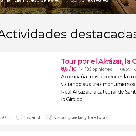
 ya han disfrutado de este
opiniones reales
Actividades destacada
Tour por el Alcázar, la 
8,6
/ 10
14.185 opiniones
105.672 v
Acompañadnos a
conocer la mag
visitando sus tres monumentos 
Real Alcázar
, la
catedral de Sant
la
Giralda
.
 30m
Español
Visitas guiadas y free tours