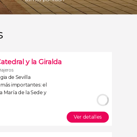
s
Catedral y la Giralda
iajeros
ia de Sevilla
más importantes: el
a María de la Sede
y
Ver detalles