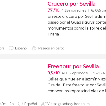
Crucero por Sevilla
7,7
/ 10
4.354 opiniones
65.065 via
En este
crucero por Sevilla
disf
paseo por el Guadalquivir
cont
monumentos como la Torre del 
Triana.
ora
Español
Paseos en barco
Free tour por Sevilla
9,3
/ 10
41.017 opiniones
382.892 
Calles que huelen a jazmín y az
Giralda
... Este
free tour por Sevil
conocer los imprescindibles de l
 45m - 2h
Español
Visitas guiadas y free tours