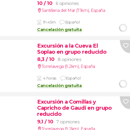
10
/ 10
6 opiniones
Santillana del Mar (7.1km)
,
España
1h 45m
Español
Cancelación gratuita
Excursión a la Cueva El
Soplao en grupo reducido
8,3
/ 10
8 opiniones
Torrelavega (9.2km)
,
España
4 horas
Español
Cancelación gratuita
Excursión a Comillas y
Capricho de Gaudí en grupo
reducido
9,1
/ 10
7 opiniones
Torrelavega (9.2km)
,
España