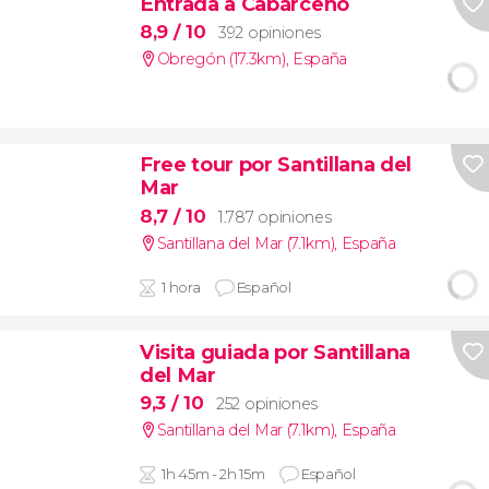
Entrada a Cabárceno
8,9
/ 10
392 opiniones
Obregón (17.3km)
,
España
Free tour por Santillana del
Mar
8,7
/ 10
1.787 opiniones
Santillana del Mar (7.1km)
,
España
1 hora
Español
Visita guiada por Santillana
del Mar
9,3
/ 10
252 opiniones
Santillana del Mar (7.1km)
,
España
1h 45m - 2h 15m
Español