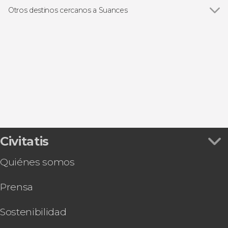
Otros destinos cercanos a Suances
Ver todas
Santillana del Mar
Obregón
La Hayuela
Torrelavega
Santander
Civitatis
Quiénes somos
Prensa
Sostenibilidad