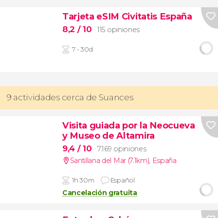
Tarjeta eSIM Civitatis España
8,2
/ 10
115 opiniones
7 - 30d
9 actividades cerca de Suances
Visita guiada por la Neocueva
y Museo de Altamira
9,4
/ 10
7.169 opiniones
Santillana del Mar (7.1km)
,
España
1h 30m
Español
Cancelación gratuita