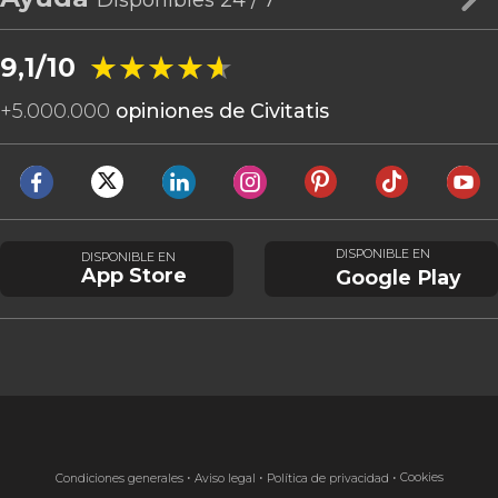
★★★★★
★★★★★
9,1/10
+
5.000.000
opiniones de Civitatis
DISPONIBLE EN
DISPONIBLE EN
App Store
Google Play
Cookies
Condiciones generales
Aviso legal
Política de privacidad