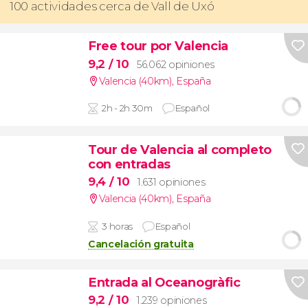
100 actividades cerca de Vall de Uxó
Free tour por Valencia
9,2
/ 10
56.062 opiniones
Valencia (40km)
,
España
2h - 2h 30m
Español
Tour de Valencia al completo
con entradas
9,4
/ 10
1.631 opiniones
Valencia (40km)
,
España
3 horas
Español
Cancelación gratuita
Entrada al Oceanogràfic
9,2
/ 10
1.239 opiniones