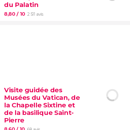
d'attente
Vatican
du Palatin
8,80
/ 10
2 511 avis
8,80


2 511 avis
Visite guidée des
Musées du Vatican, de
Colisée, Palatin et Forum
romain
la Chapelle Sixtine et
de la basilique Saint-
Pierre
8,60
/ 10
68 avis