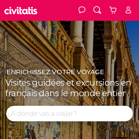
ENRICHISSEZ
VOTRE VOYAGE
Visites guidées et excursions en
français dans le monde entier
Top destinations
Rechercher