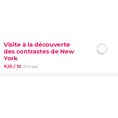
8,70


3 004 avis
Visite à la découverte
vous ne pouvez pas passer à côté
des contrastes de New
d’une visite de l’éternel Colisée
York
9,10
/ 10
200 avis