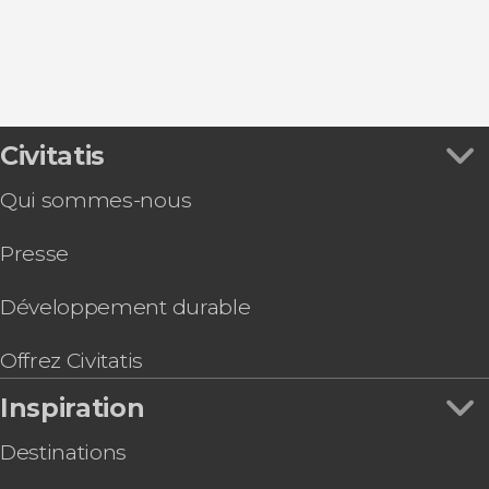
9,10
Civitatis


490 avis
Qui sommes-nous
Découvrez
Rome grâce à ce free tour dans la capitale italienne
Presse
Développement durable
Offrez Civitatis
Inspiration
Destinations