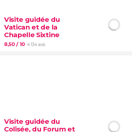
9,10


200 avis
Visite guidée du
Vatican et de la
visite autour des
contrastes de New York
Chapelle Sixtine
8,50
/ 10
4 134 avis
8,50


4 134 avis
Visite guidée du
Musées du Vatican
Chapelle Sixtine
Colisée, du Forum et
éviterez les files