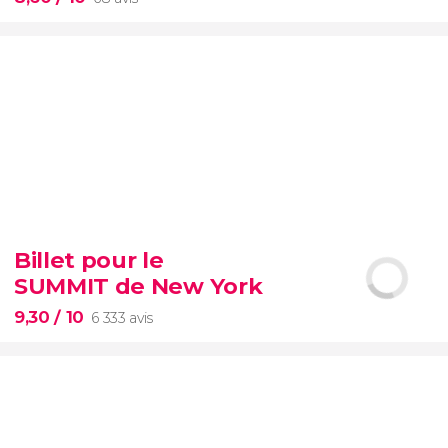
8,60


68 avis
Billet pour le
SUMMIT de New York
musées du Vatican, la chapelle Sixtine et la basilique
Saint-Pierre.
9,30
/ 10
6 333 avis