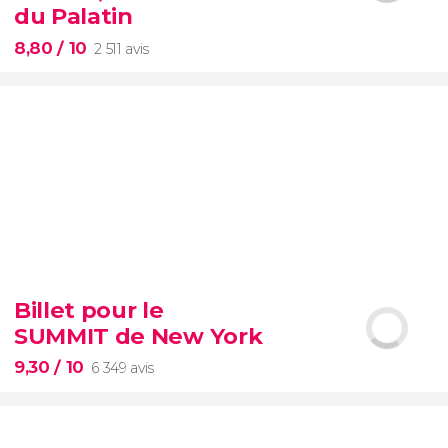
d'attente
Vatican
du Palatin
8,80
/ 10
2 511 avis
8,80


2 511 avis
Billet pour le
SUMMIT de New York
Colisée, Palatin et Forum
romain
9,30
/ 10
6 349 avis