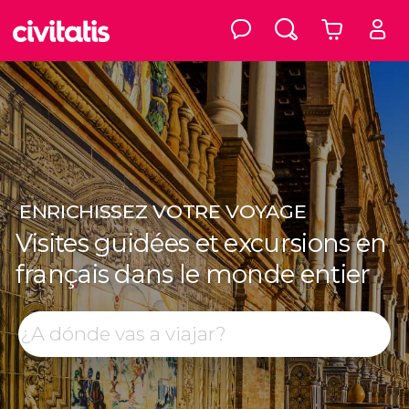
ENRICHISSEZ
VOTRE VOYAGE
Visites guidées et excursions en
français dans le monde entier
Top destinations
Rechercher