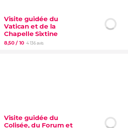
9,10


200 avis
Visite guidée du
Vatican et de la
visite autour des
contrastes de New York
Chapelle Sixtine
8,50
/ 10
4 136 avis
8,50


4 136 avis
Visite guidée du
Musées du Vatican
Chapelle Sixtine
Colisée, du Forum et
éviterez les files