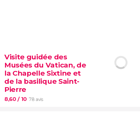
9,30


6 349 avis
billet pour le SUMMIT de New York
belvédères les plus célèbres de
Visite guidée des
Manhattan
Évitez les files d'attente
Musées du Vatican, de
option VIP
la Chapelle Sixtine et
de la basilique Saint-
Pierre
8,60
/ 10
78 avis