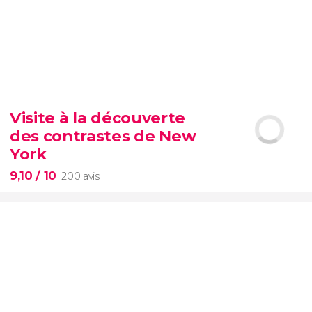
8,70


3 004 avis
Visite à la découverte
vous ne pouvez pas passer à côté
des contrastes de New
d’une visite de l’éternel Colisée
York
9,10
/ 10
200 avis