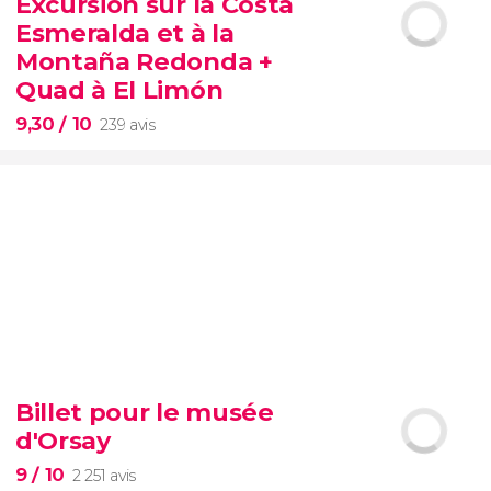
Excursion sur la Costa
Esmeralda et à la
Montaña Redonda +
Quad à El Limón
9,30
/ 10
239 avis
9,30


239 avis
Billet pour le musée
nature dominicaine
excursion
d'Orsay
sur la Costa Esmeralda et à la Montaña Redonda
balade en quad sur la plage d'El Limón
9
/ 10
2 251 avis