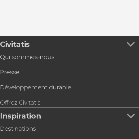
9,10
Civitatis


490 avis
Qui sommes-nous
Découvrez
Rome grâce à ce free tour dans la capitale italienne
Presse
Développement durable
Offrez Civitatis
Inspiration
Destinations