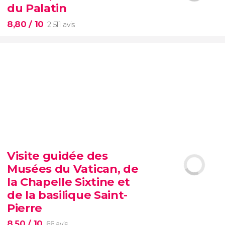
d'attente
Vatican
du Palatin
8,80
/ 10
2 511 avis
8,80


2 511 avis
Visite guidée des
Musées du Vatican, de
Colisée, Palatin et Forum
romain
la Chapelle Sixtine et
de la basilique Saint-
Pierre
8,50
/ 10
66 avis