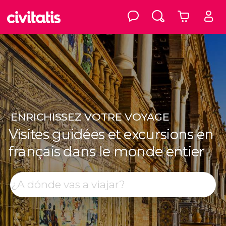
ENRICHISSEZ
VOTRE VOYAGE
Visites guidées et excursions en
français dans le monde entier
Top destinations
Rechercher