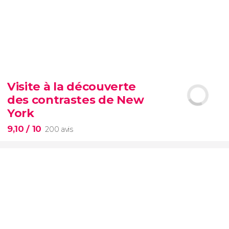
8,70


3 002 avis
Visite à la découverte
vous ne pouvez pas passer à côté
des contrastes de New
d’une visite de l’éternel Colisée
York
9,10
/ 10
200 avis