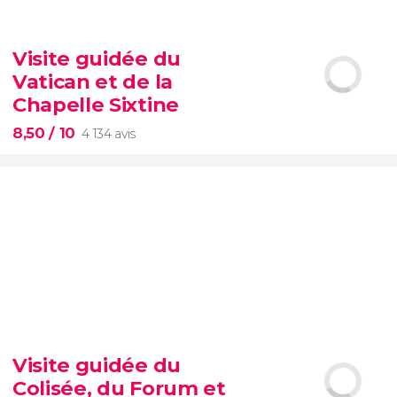
9,10


200 avis
Visite guidée du
Vatican et de la
visite autour des
contrastes de New York
Chapelle Sixtine
8,50
/ 10
4 134 avis
8,50


4 134 avis
Visite guidée du
Musées du Vatican
Chapelle Sixtine
Colisée, du Forum et
éviterez les files