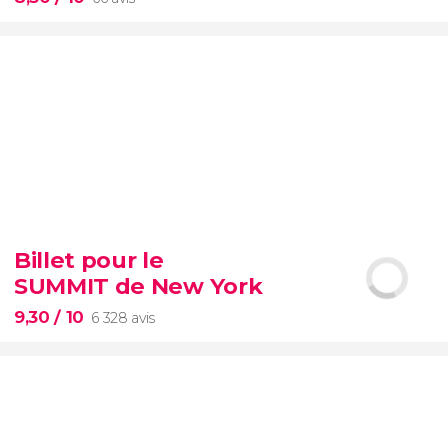
8,50


66 avis
Billet pour le
SUMMIT de New York
musées du Vatican, la chapelle Sixtine et la basilique
Saint-Pierre.
9,30
/ 10
6 328 avis