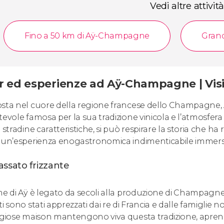
Vedi altre attività
Fino a 50 km di Aÿ-Champagne
Grand
r ed esperienze ad Aÿ-Champagne | Visi
sta nel cuore della regione francese dello Champagne,
tevole famosa per la sua tradizione vinicola e l’atmosfera 
 stradine caratteristiche, si può respirare la storia che ha
 un’esperienza enogastronomica indimenticabile immersi 
ssato frizzante
me di Aÿ è legato da secoli alla produzione di Champagne d
i sono stati apprezzati dai re di Francia e dalle famiglie n
igiose maison mantengono viva questa tradizione, aprendo