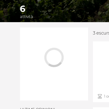
6
attività
3 escur
1 o