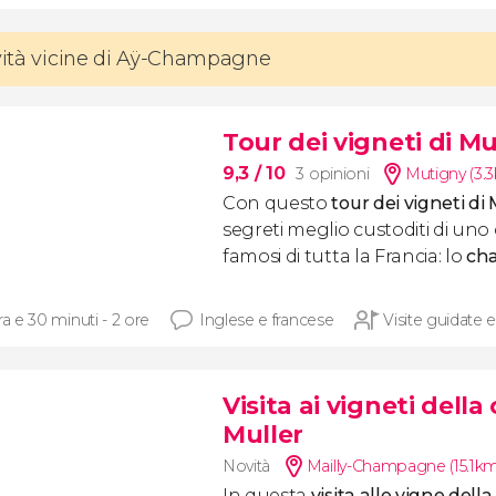
ività vicine di Aÿ-Champagne
Tour dei vigneti di M
9,3
/ 10
3 opinioni
Mutigny (3.
Con questo
tour dei vigneti d
segreti meglio custoditi di uno 
famosi di tutta la Francia: lo
ch
ra e 30 minuti - 2 ore
Inglese e francese
Visite guidate e
Visita ai vigneti del
Muller
Novità
Mailly-Champagne (15.1km
In questa
visita alle vigne dell