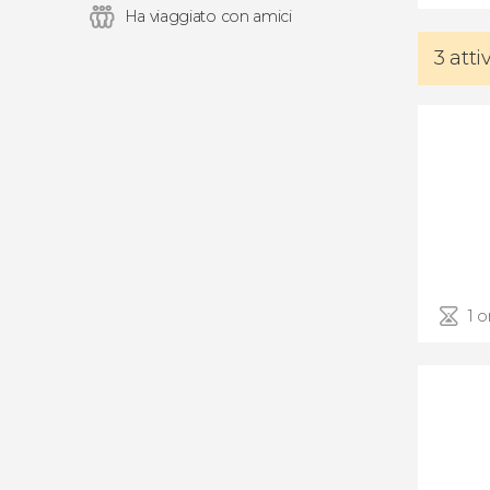
Ha viaggiato con amici
3 att
1 o