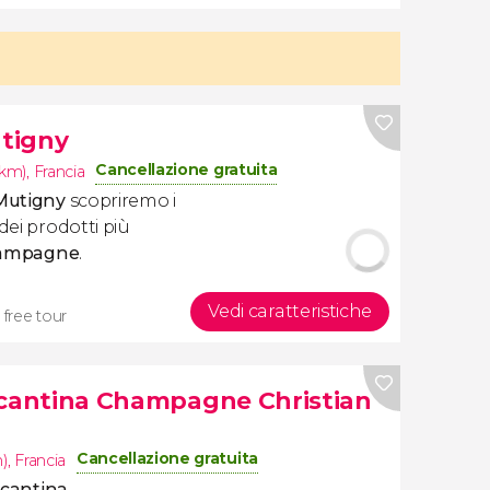
utigny
Cancellazione gratuita
3km)
,
Francia
i Mutigny
scopriremo i
dei prodotti più
ampagne
.
Vedi caratteristiche
 free tour
la cantina Champagne Christian
Cancellazione gratuita
)
,
Francia
a cantina