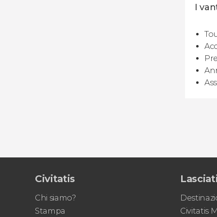
I van
Tou
Acc
Pre
Ann
Ass
Civitatis
Lasciati
Chi siamo?
Destinazi
Stampa
Civitatis