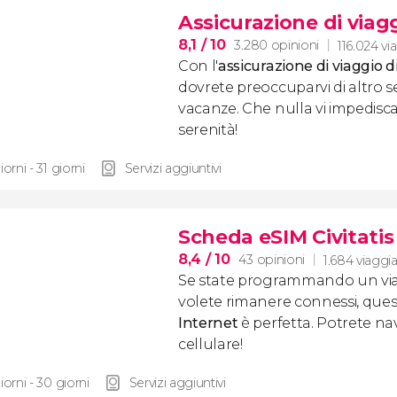
Assicurazione di viagg
8,1
/ 10
3.280 opinioni
116.024 vi
Con l'
assicurazione di viaggio di
dovrete preoccuparvi di altro s
vacanze. Che nulla vi impedisca 
serenità!
iorni - 31 giorni
Servizi aggiuntivi
Scheda eSIM Civitatis
8,4
/ 10
43 opinioni
1.684 viaggia
Se state programmando un viag
volete rimanere connessi, que
Internet
è perfetta. Potrete na
cellulare!
iorni - 30 giorni
Servizi aggiuntivi