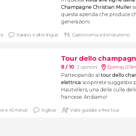
Champagne Christian Muller
s
questa azienda che produce 
generazioni.
ra
Italiano e altre lingue
Gastronomia ed enoturismo
Tour dello champagne 
8
/ 10
2 opinioni
Épernay (2.1k
Partecipando al
tour dello cha
elettrica
scoprirete suggestivi 
Hautvillers, una delle culle d
francese. Andiamo!
re e 45 minuti
Inglese
Visite guidate e free tour