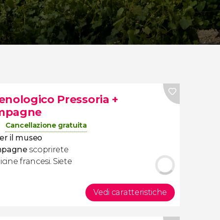
 enologico Pressoria +
ampagne
Cancellazione gratuita
per il museo
ampagne
scoprirete
cine francesi. Siete
Vedi caratteristiche