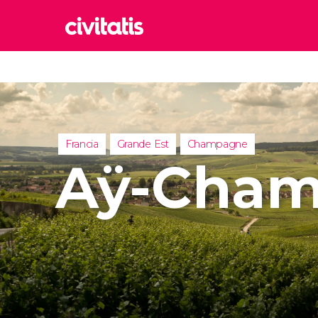
Rom
Italia
Lond
Regno 
Francia
Grande Est
Champagne
Edim
Aÿ-Cha
Regno 
Marr
Maroc
Istan
Turchia