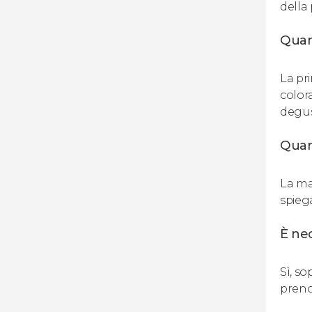
della
Quan
La pri
color
degus
Quant
La ma
spiega
È nec
Sì, s
prenot