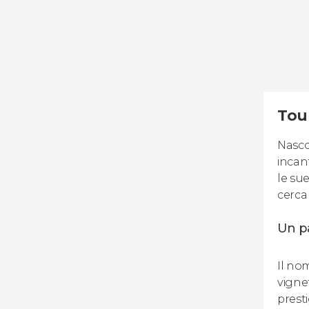
Tou
Nasco
incan
le sue
cerca
Un pa
Il no
vignet
prest