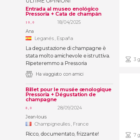
ULTIME OPINIONI
Entrada al museo enológico
Pressoria + Cata de champán
18/04/2025
10,0
Ana
Leganés , España
La degustazione di champagne è
stata molto amichevole e istruttiva.
3 g
Ripeteremmo a Pressoria
Ha viaggiato con amici
Billet pour le musée œnologique
Pressoria + Dégustation de
champagne
28/09/2024
8,0
Jean-louis
Champigneulles , France
Ricco, documentato, frizzante!
7 g