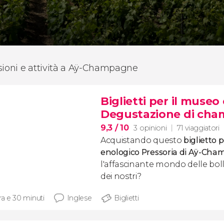
sioni e attività a Aÿ-Champagne
Biglietti per il museo
Degustazione di ch
9,3
/ 10
3 opinioni
71 viaggiatori
Acquistando questo
biglietto 
enologico Pressoria di Aÿ-Ch
l'affascinante mondo delle bolli
dei nostri?
ra e 30 minuti
Inglese
Biglietti