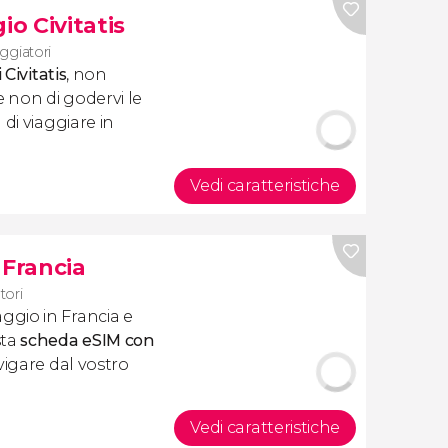
io Civitatis
aggiatori
 Civitatis
, non
e non di godervi le
di viaggiare in
Vedi caratteristiche
 Francia
tori
gio in Francia e
sta
scheda eSIM con
vigare dal vostro
Vedi caratteristiche