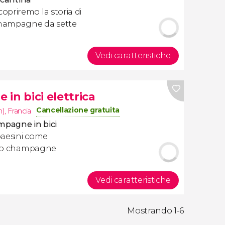
copriremo la storia di
champagne da sette
Vedi caratteristiche
in bici elettrica
Cancellazione gratuita
m)
,
Francia
mpagne in bici
paesini come
ello champagne
Vedi caratteristiche
Mostrando 1-6