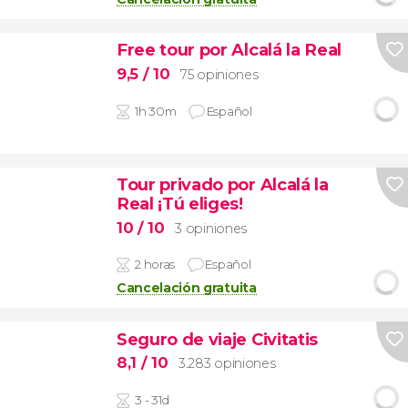
Free tour por Alcalá la Real
9,5
/ 10
75 opiniones
1h 30m
Español
Tour privado por Alcalá la
Real ¡Tú eliges!
10
/ 10
3 opiniones
2 horas
Español
Cancelación gratuita
Seguro de viaje Civitatis
8,1
/ 10
3.283 opiniones
3 - 31d