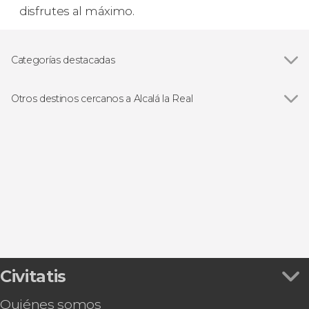
disfrutes al máximo.
Categorías destacadas
Visitas guiadas y free tours
Otros destinos cercanos a Alcalá la Real
Ver todas
Granada
Jaén
Priego de Córdoba
Alcaudete
Láchar
Civitatis
Quiénes somos