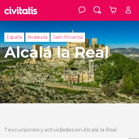
España
Andalucía
Jaén Provincia
Alcalá la Real
7 excursiones y actividades en Alcalá la Real