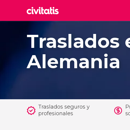
Rom
Traslados 
Italia
Lond
Reino 
Alemania
Edim
Reino 
Marr
Marrue
Esta
Turquía
Traslados seguros y
Pr
profesionales
s