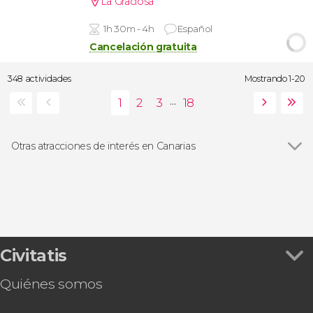
La Graciosa
1h 30m - 4h
Español
Cancelación gratuita
348 actividades
Mostrando 1-20
...
Otras atracciones de interés en Canarias
Ver todas
Parque Nacional del Teide
Parque Nacional de Timanfaya
Siam Park
Loro Parque
Playa de Papagayo
Civitatis
Quiénes somos