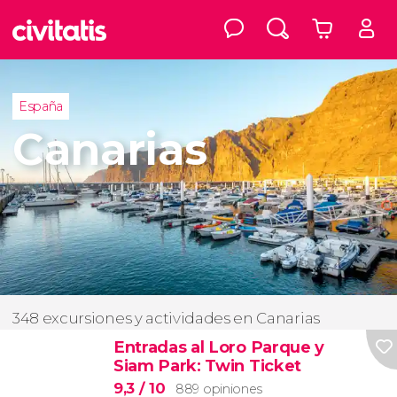
España
Canarias
348 excursiones y actividades en Canarias
Entradas al Loro Parque y
Siam Park: Twin Ticket
9,3
/ 10
889 opiniones