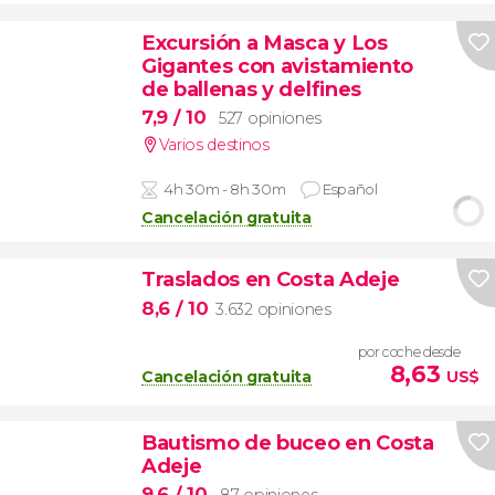
Excursión a Masca y Los
Gigantes con avistamiento
de ballenas y delfines
7,9
/ 10
527 opiniones
Varios destinos
4h 30m - 8h 30m
Español
Cancelación gratuita
Traslados en Costa Adeje
8,6
/ 10
3.632 opiniones
por coche desde
8,63
Cancelación gratuita
US$
Bautismo de buceo en Costa
Adeje
9,6
/ 10