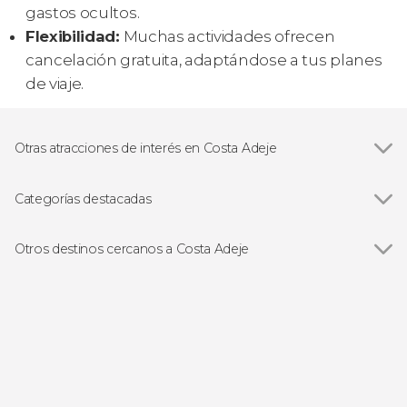
gastos ocultos.
Flexibilidad:
Muchas actividades ofrecen
cancelación gratuita, adaptándose a tus planes
de viaje.
Otras atracciones de interés en Costa Adeje
Siam Park
Categorías destacadas
Ver todas
Paseos en barco
Entradas
Otros destinos cercanos a Costa Adeje
Excursiones de un día
Ver todas
Los Cristianos
Adeje
San Miguel de Abona
Playa de las Américas
La Caleta