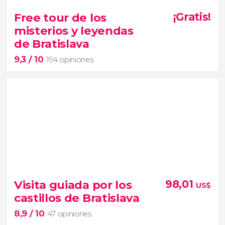


77 opiniones
Free tour de los
¡Gratis!
Segunda Guerra Mundial
República Socialista
misterios y leyendas
historia de Eslovaquia
de Bratislava
free tour por la Bratislava del siglo XX
9,3
/ 10
194 opiniones
9,3


194 opiniones
free tour de los misterios y leyendas de
Visita guiada por los
98,01
US$
Bratislava
historias
castillos de Bratislava
detrás de los principales monumentos de la capital
8,9
/ 10
eslovaca
47 opiniones