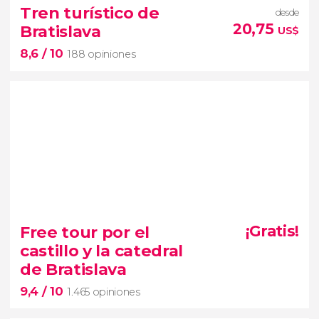
free tour por Bratislava
Tren turístico de
desde
historia de la capital
20,75
Bratislava
US$
eslovaca
monumentos, iglesias y
8,6
/ 10
plazas más importantes
188 opiniones
8,6


188 opiniones
Free tour por el
¡Gratis!
tour por
castillo y la catedral
Bratislava en tren turístico
visitar lo
de Bratislava
imprescindible de la capital en un vehículo histórico
9,4
/ 10
1.465 opiniones