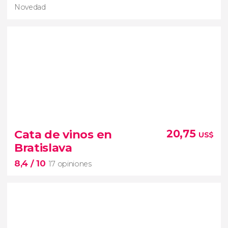
Novedad
Novedad
Cata de vinos en
20,75
US$
excursión
Bratislava
desde Bratislava
8,4
/ 10
lago Štrbské Pleso
Altos Tatras
17 opiniones