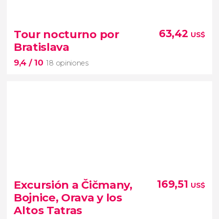
9,4


130 opiniones
tour privado por Bratislava
Tour nocturno por
63,42
US$
descubrir los lugares y
Bratislava
monumentos más importantes de la capital de
9,4
/ 10
Eslovaquia
18 opiniones
9,4


18 opiniones
Excursión a Čičmany,
169,51
US$
tour nocturno por Bratislava
Bojnice, Orava y los
descubrir sus monumentos
Altos Tatras
iluminados