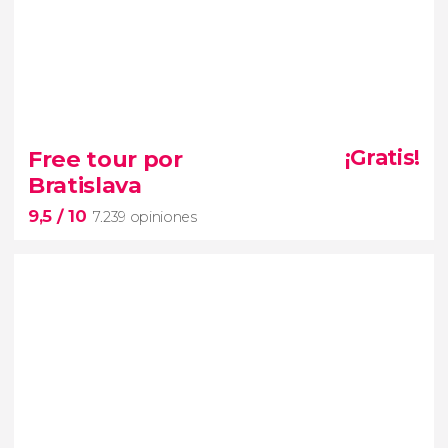
Free tour por
¡Gratis!
Bratislava
9,5
/ 10
7.239 opiniones
9,5


7.239 opiniones