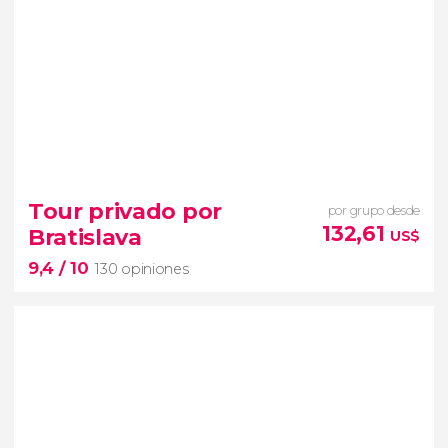
9,4


1.465 opiniones
Tour privado por
por grupo desde
conoceremos la historia de la
132,61
Bratislava
US$
capital de Eslovaquia a través de dos de sus
9,4
/ 10
símbolos
130 opiniones