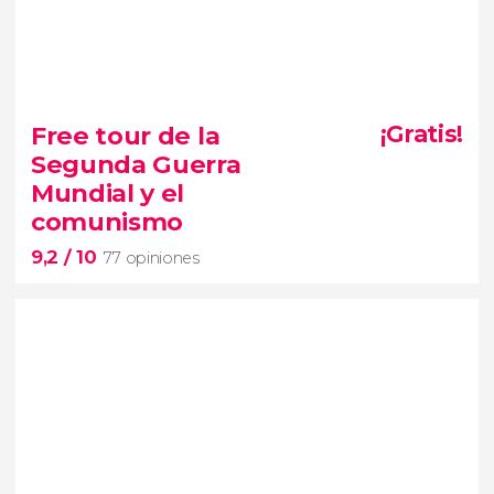
8,4


17 opiniones
Free tour de la
¡Gratis!
dos lugares
Segunda Guerra
clave del enoturismo de Eslovaquia
Mundial y el
cata de vinos en Bratislava
comunismo
9,2
/ 10
77 opiniones
9,2