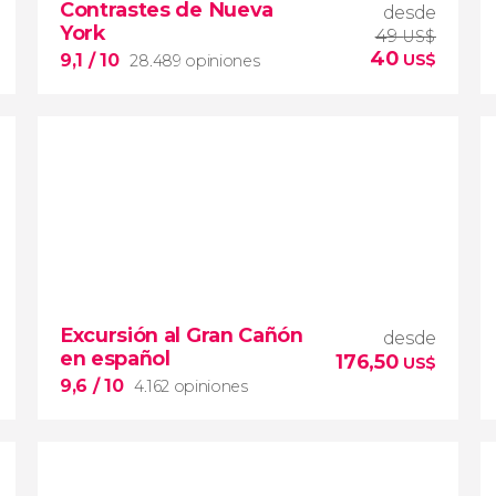
Contrastes de Nueva
desde
York
49
US$
40
9,1
/ 10
US$
28.489 opiniones
9,1


28.489 opiniones
Excursión al Gran Cañón
desde
Contrastes de Nueva York
en español
176,50
US$
barrios de Queens, el
9,6
/ 10
4.162 opiniones
Bronx y Brooklyn