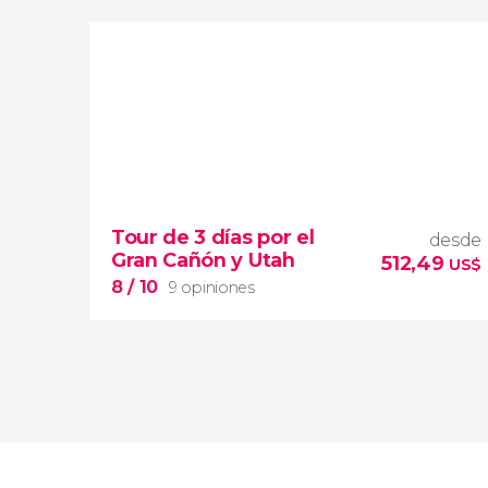
Sin valorar
tour de 7 días por
Yellowstone, las
Tour de 3 días por el
desde
Rocosas, el Cañón Bryce y Grand
Gran Cañón y Utah
512,49
Teton
los parques
US$
nacionales más impresionantes de Estados
8
/ 10
9 opiniones
Unidos