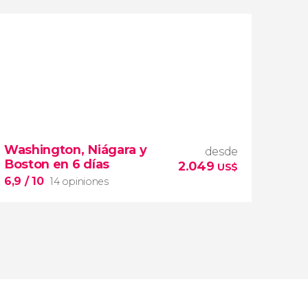
9,7


13 opiniones
tour de 2 días por el Gran Cañón, el Cañón
Washington, Niágara y
Antílope y la Curva de la Herradura
desde
Boston en 6 días
lugares más
2.049
US$
famosos de Arizona
6,9
/ 10
14 opiniones