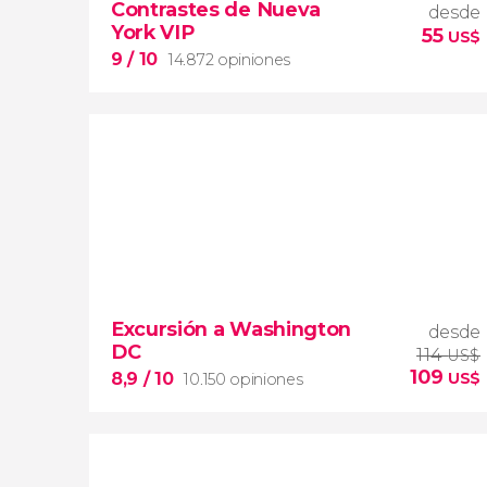
Contrastes de Nueva
desde
York VIP
55
US$
9
/ 10
14.872 opiniones
9


14.872 opiniones
Excursión a Washington
desde
tour de contrastes de Nueva York VIP
DC
barrios de Queens, Brooklyn,
114
US$
109
el Bronx y Long Island
City
grupos
8,9
/ 10
US$
10.150 opiniones
reducidos