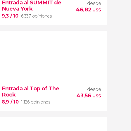
Entrada al SUMMIT de
desde
Nueva York
46,82
US$
9,3
/ 10
6.337 opiniones
9,3


6.337 opiniones
Entrada al Top of The
desde
entrada al SUMMIT de Nueva York
Rock
43,56
miradores más icónicos de
US$
Manhattan
evitar las colas
8,9
/ 10
1.126 opiniones
opción VIP