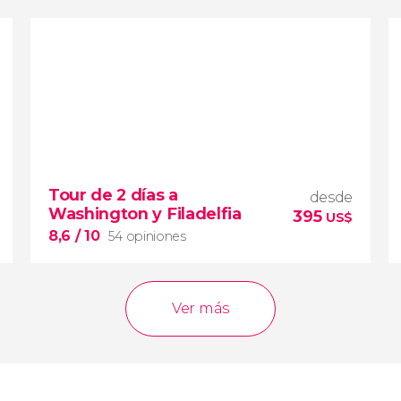
8,4


195 opiniones
tour de 2 o 3 días a las Cataratas del
Niágara
Tour de 2 días a
visitar una de las maravillas naturales del
desde
Washington y Filadelfia
mundo
395
US$
8,6
/ 10
54 opiniones
Ver más