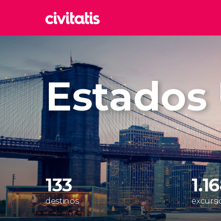
Rom
Italia
Estados
Lond
Reino 
Edim
Reino 
Marr
Marrue
Esta
Turquía
133
1.1
destinos
excursi