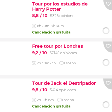
Tour por los estudios de
Harry Potter
8,8
/ 10
5.326 opiniones
6h 20m - 7h 30m
Cancelación gratuita
Free tour por Londres
9,2
/ 10
37.145 opiniones
2h 30m - 3h
Español
Tour de Jack el Destripador
9,8
/ 10
5.414 opiniones
2h - 2h 15m
Español
Cancelación gratuita