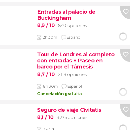
Entradas al palacio de
Buckingham
8,9
/ 10
840 opiniones
2h 30m
Español
Tour de Londres al completo
con entradas + Paseo en
barco por el Támesis
8,7
/ 10
2.119 opiniones
8h 30m
Español
Cancelación gratuita
Seguro de viaje Civitatis
8,1
/ 10
3.276 opiniones
3 - 31d