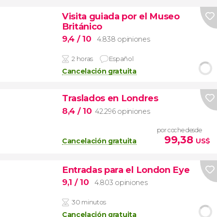
Visita guiada por el Museo
Británico
9,4
/ 10
4.838 opiniones
2 horas
Español
Cancelación gratuita
Traslados en Londres
8,4
/ 10
42.296 opiniones
por coche desde
99,38
Cancelación gratuita
US$
Entradas para el London Eye
9,1
/ 10
4.803 opiniones
30 minutos
Cancelación gratuita