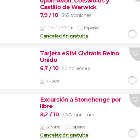
upon-Avon, Cotswolds y
Castillo de Warwick
7,9
/ 10
245 opiniones
10h - 10h 30m
Español
Cancelación gratuita
Tarjeta eSIM Civitatis Reino
Unido
6,7
/ 10
50 opiniones
7 - 30d
Excursión a Stonehenge por
libre
8,2
/ 10
1.207 opiniones
6 horas
Español
Cancelación gratuita