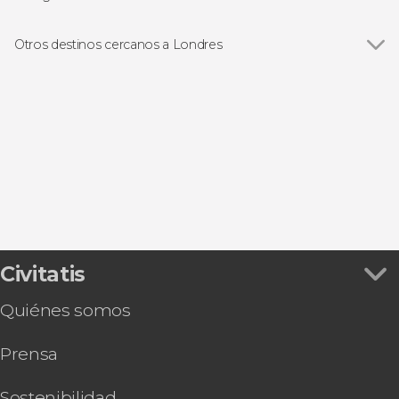
Torre de Londres
Ver todas
Visitas guiadas en Londres
Palacio de Buckingham
Free tours en Londres
Otros destinos cercanos a Londres
Catedral de San Pablo
Excursiones de un día desde Londres
Ver todas
Richmond upon Thames
Abadía de Westminster
Paseos en barco en Londres
Windsor
Trafalgar Square
Autobuses turísticos en Londres
Chertsey
Tower Bridge
Tarjetas turísticas en Londres
Chessington
Estudios de Harry Potter de Londres
Musicales en Londres
Wisley
Museo Británico
Castillo de Windsor
Civitatis
Quiénes somos
Prensa
Sostenibilidad