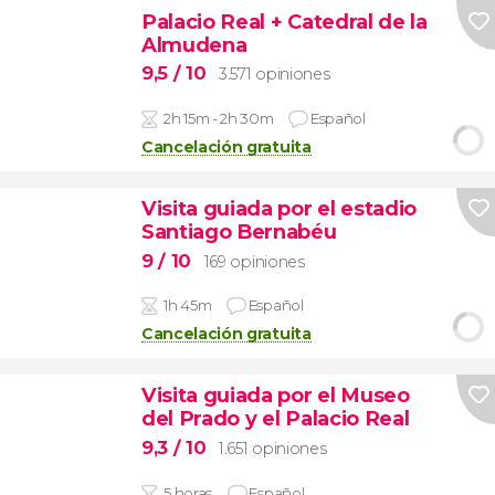
Palacio Real + Catedral de la
Almudena
9,5
/ 10
3.571 opiniones
2h 15m - 2h 30m
Español
Cancelación gratuita
Visita guiada por el estadio
Santiago Bernabéu
9
/ 10
169 opiniones
1h 45m
Español
Cancelación gratuita
Visita guiada por el Museo
del Prado y el Palacio Real
9,3
/ 10
1.651 opiniones
5 horas
Español