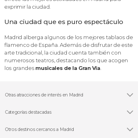
exprimir la ciudad.
Una ciudad que es puro espectáculo
Madrid alberga algunos de los mejores tablaos de
flamenco de España. Además de disfrutar de este
arte tradicional, la ciudad cuenta también con
numerosos teatros, destacando los que acogen
los grandes
musicales de la Gran Vía
.
Otras atracciones de interés en Madrid
Ver todas
Palacio Real de Madrid
Museo Nacional del Prado
Categorías destacadas
Estadio Santiago Bernabéu
Ver todas
Visitas guiadas en Madrid
Catedral de la Almudena
Free tours en Madrid
Otros destinos cercanos a Madrid
Museo Nacional Reina Sofía
Excursiones de un día en Madrid