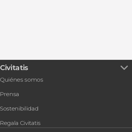
Ver todas
Torrejón de Ardoz
Plaza Mayor
Entradas
San Lorenzo de El Escorial
Puerta de Alcalá
Autobuses turísticos de Madrid
Aranjuez
Puerta del Sol
Flamenco en Madrid
Alcalá de Henares
Museo Nacional Thyssen-Bornemisza
Zoos en Madrid
Chinchón
Parque de El Retiro
Gastronomía y enoturismo en Madrid
Mercado de San Miguel
Tarjetas turísticas en Madrid
Estadio Riyadh Air Metropolitano
Valle de Cuelgamuros
Civitatis
Quiénes somos
Prensa
Sostenibilidad
Regala Civitatis