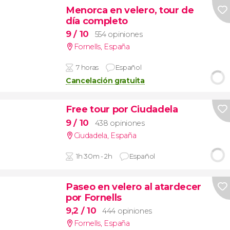
Menorca en velero, tour de
día completo
9
/ 10
554 opiniones
Fornells
,
España
7 horas
Español
Cancelación gratuita
Free tour por Ciudadela
9
/ 10
438 opiniones
Ciudadela
,
España
1h 30m - 2h
Español
Paseo en velero al atardecer
por Fornells
9,2
/ 10
444 opiniones
Fornells
,
España