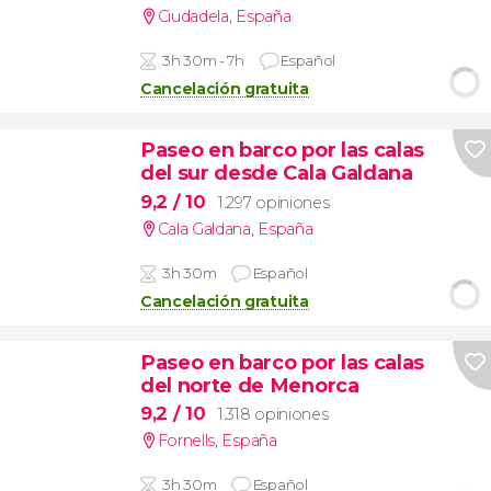
Ciudadela
,
España
3h 30m - 7h
Español
Cancelación gratuita
Paseo en barco por las calas
del sur desde Cala Galdana
9,2
/ 10
1.297 opiniones
Cala Galdana
,
España
3h 30m
Español
Cancelación gratuita
Paseo en barco por las calas
del norte de Menorca
9,2
/ 10
1.318 opiniones
Fornells
,
España
3h 30m
Español