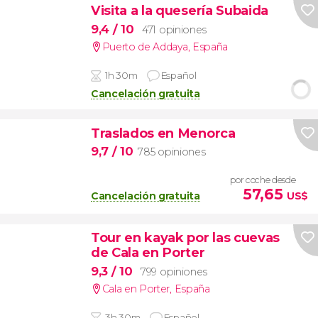
Visita a la quesería Subaida
9,4
/ 10
471 opiniones
Puerto de Addaya
,
España
1h 30m
Español
Cancelación gratuita
Traslados en Menorca
9,7
/ 10
785 opiniones
por coche desde
57,65
Cancelación gratuita
US$
Tour en kayak por las cuevas
de Cala en Porter
9,3
/ 10
799 opiniones
Cala en Porter
,
España
3h 30m
Español