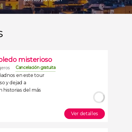
s
oledo misterioso
Cancelación gratuita
ajeros
añadnos en este
tour
oso
y dejad a
en
historias del más
Ver detalles