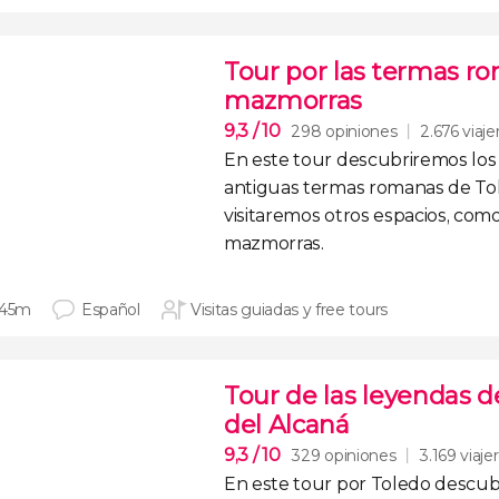
Tour por las termas r
mazmorras
9,3
/ 10
298 opiniones
2.676 viaje
En este
tour
descubriremos lo
antiguas termas romanas de To
visitaremos otros espacios, com
mazmorras
.
 45m
Español
Visitas guiadas y free tours
Tour de las leyendas d
del Alcaná
9,3
/ 10
329 opiniones
3.169 viaje
En este tour por Toledo descub