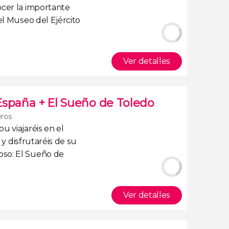
ocer la importante
el
Museo del Ejército
Ver detalles
España + El Sueño de Toledo
eros
Fou
viajaréis en el
y disfrutaréis de su
oso:
El Sueño de
Ver detalles