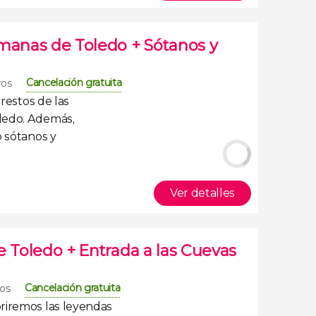
omanas de Toledo + Sótanos y
Cancelación gratuita
ros
s
restos de las
ledo
. Además,
o
sótanos y
Ver detalles
e Toledo + Entrada a las Cuevas
Cancelación gratuita
ros
riremos las
leyendas