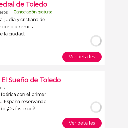
tedral de Toledo
Cancelación gratuita
jeros
 judía y cristiana de
ue conoceremos
 la ciudad.
Ver detalles
 El Sueño de Toledo
ros
 Ibérica con
el primer
ou España
reservando
edo
. ¡Os fascinará!
Ver detalles