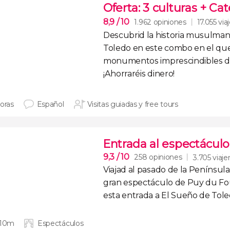
Oferta: 3 culturas + Ca
8,9
/ 10
1.962 opiniones
17.055 via
Descubrid la
historia musulmana,
Toledo
en este combo en el q
monumentos imprescindibles de
¡Ahorraréis dinero!
horas
Español
Visitas guiadas y free tours
Entrada al espectáculo
9,3
/ 10
258 opiniones
3.705 viaje
Viajad al pasado de la Península
gran espectáculo de Puy du F
esta
entrada a El Sueño de Tol
 10m
Espectáculos