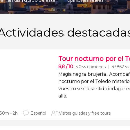
 ya han disfrutado de este
opiniones reales
Actividades destacada
Tour nocturno por el T
8,8
/ 10
5.053 opiniones
47.862 vi
Magia negra, brujería... Acomp
nocturno por el Toledo misteri
vuestro
sexto sentido
indagar 
allá
.
 30m - 2h
Español
Visitas guiadas y free tours