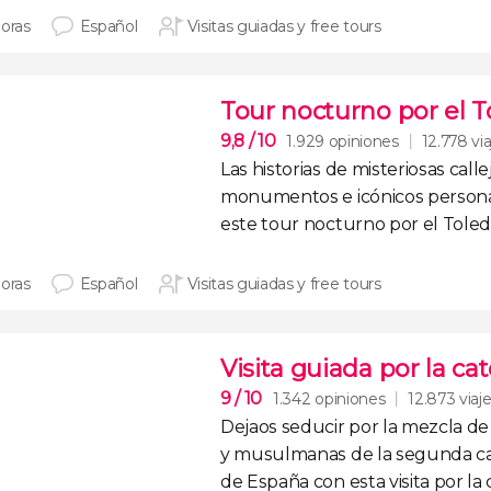
horas
Español
Visitas guiadas y free tours
Tour nocturno por el T
9,8
/ 10
1.929 opiniones
12.778 vi
Las historias de
misteriosas call
monumentos e icónicos person
este
tour nocturno por el Toled
horas
Español
Visitas guiadas y free tours
Visita guiada por la ca
9
/ 10
1.342 opiniones
12.873 viaj
Dejaos seducir por la mezcla de 
y musulmanas de
la segunda c
de España
con esta
visita por l