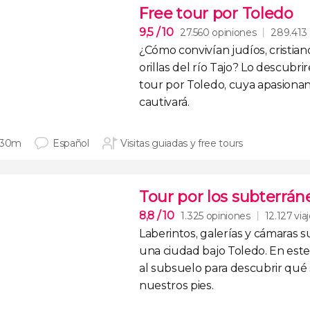
Free tour por Toledo
9,5
/ 10
27.560 opiniones
289.413 
¿Cómo convivían
judíos, cristi
orillas del río Tajo
? Lo descubri
tour por Toledo
, cuya apasionan
cautivará.
 30m
Español
Visitas guiadas y free tours
Tour por los subterrán
8,8
/ 10
1.325 opiniones
12.127 via
Laberintos, galerías y cámaras 
una
ciudad bajo Toledo
. En es
al subsuelo para descubrir qué 
nuestros pies.