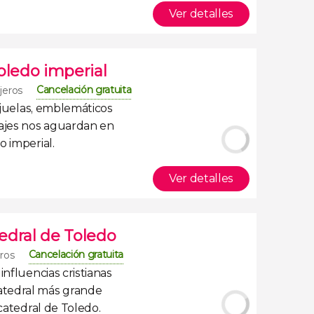
Ver detalles
oledo imperial
Cancelación gratuita
ajeros
ejuelas, emblemáticos
ajes
nos aguardan en
o imperial
.
Ver detalles
tedral de Toledo
Cancelación gratuita
eros
influencias cristianas
atedral más grande
a catedral de Toledo
.