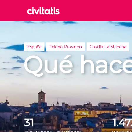
Rom
Italia
Londr
España
Toledo Provincia
Castilla-La Mancha
Reino 
Qué hace
Edim
Reino 
Marra
Marrue
Esta
Turquía
31
1.47