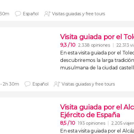
 30m
Español
Visitas guiadas y free tours
Visita guiada por el To
9,3
/ 10
2.338 opiniones
22.313 vi
En esta
visita guiada por el Tole
descubriremos la
larga tradición
musulmana
de la ciudad caste
 - 2h 30m
Español
Visitas guiadas y free tours
Visita guiada por el Al
Ejército de España
8,5
/ 10
193 opiniones
2.205 viaje
En esta
visita guiada por el Alc