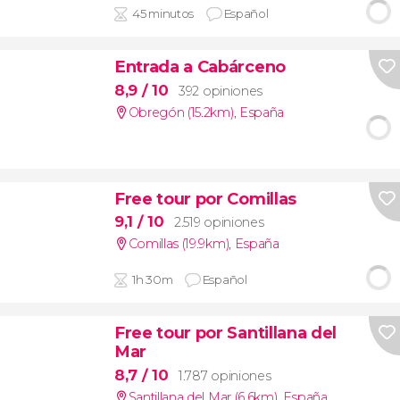
45 minutos
Español
Entrada a Cabárceno
8,9
/ 10
392 opiniones
Obregón (15.2km)
,
España
Free tour por Comillas
9,1
/ 10
2.519 opiniones
Comillas (19.9km)
,
España
1h 30m
Español
Free tour por Santillana del
Mar
8,7
/ 10
1.787 opiniones
Santillana del Mar (6.6km)
,
España