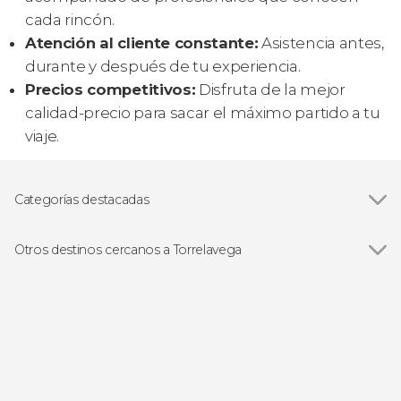
cada rincón.
Atención al cliente constante:
Asistencia antes,
durante y después de tu experiencia.
Precios competitivos:
Disfruta de la mejor
calidad-precio para sacar el máximo partido a tu
viaje.
Categorías destacadas
Excursiones de un día
Otros destinos cercanos a Torrelavega
Ver todas
Santillana del Mar
Comillas
Suances
Obregón
La Hayuela