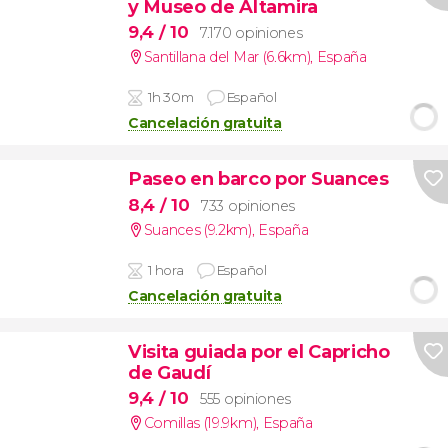
y Museo de Altamira
9,4
/ 10
7.170 opiniones
Santillana del Mar (6.6km)
,
España
1h 30m
Español
Cancelación gratuita
Paseo en barco por Suances
8,4
/ 10
733 opiniones
Suances (9.2km)
,
España
1 hora
Español
Cancelación gratuita
Visita guiada por el Capricho
de Gaudí
9,4
/ 10
555 opiniones
Comillas (19.9km)
,
España