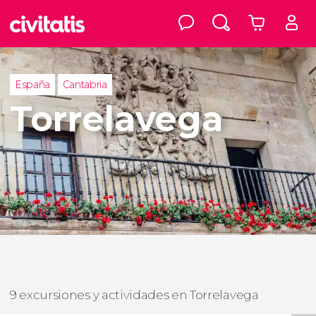
España
Cantabria
Torrelavega
9 excursiones y actividades en Torrelavega