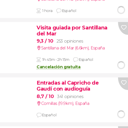
1 hora
Español
Visita guiada por Santillana
del Mar
9,3
/ 10
253 opiniones
Santillana del Mar (6.6km)
,
España
1h 45m - 2h 15m
Español
Cancelación gratuita
Entradas al Capricho de
Gaudí con audioguía
8,7
/ 10
341 opiniones
Comillas (19.9km)
,
España
Español