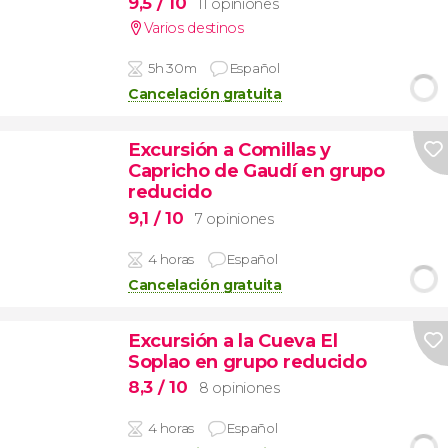
9,5
/ 10
11 opiniones
Varios destinos
5h 30m
Español
Cancelación gratuita
Excursión a Comillas y
Capricho de Gaudí en grupo
reducido
9,1
/ 10
7 opiniones
4 horas
Español
Cancelación gratuita
Excursión a la Cueva El
Soplao en grupo reducido
8,3
/ 10
8 opiniones
4 horas
Español