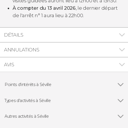
visites guidées auront lieu à 12h00 et à 13h30.
À compter du 13 avril 2026
, le dernier départ
de l'arrêt n° 1 aura lieu à 22h00.
DÉTAILS
ANNULATIONS
AVIS
Points d'intérêts à Séville
Voir tous
Cathédrale de Séville
La Giralda
Types d'activités à Séville
Plaza de España de Séville
Voir tous
Visites guidées à Séville
Alcazar de Séville
Free tours à Séville
Autres activités à Séville
Archives générales des Indes
Billets pour les monuments de Séville
Voir tous
Visite de l'Alcazar, de la Cathédrale et de la
Barrio de Triana