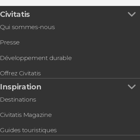
Croisières à Séville
Giralda
Église du Divin Sauveur
Spectacles de flamenco à Séville
Setas de Séville : billet pour le Metropol Parasol
Civitatis
Bus touristiques à Séville
Visite du stade Ramón Sánchez-Pizjuán
Excursions d'une journée depuis Séville
Qui sommes-nous
Billet pour le Palacio de las Dueñas avec
Visites gastronomiques à Séville
audioguide
Presse
Balade en Segway dans Séville
Billet pour l’Aquarium de Séville
Location de Kayak à Séville
Développement durable
Visite guidée dans la Macarena et son musée
Visite de la cathédrale et de l'église du Sauveur
Offrez Civitatis
Balade privée en calèche dans Séville
Inspiration
Destinations
Civitatis Magazine
Guides touristiques