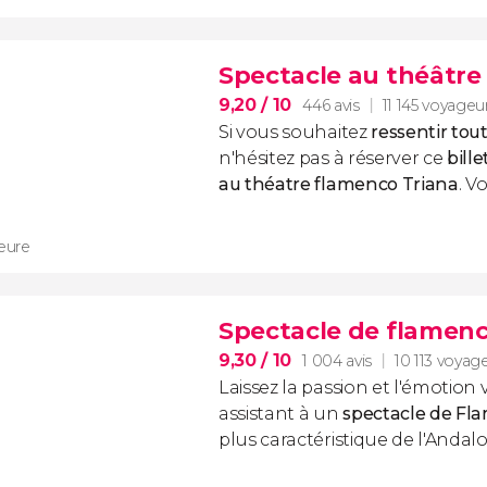
Spectacle au théâtre
9,20
/ 10
446 avis
11 145 voyageu
Si vous souhaitez
ressentir tout 
n'hésitez pas à réserver ce
bille
au théatre flamenco Triana
. V
heure
Spectacle de flamenc
9,30
/ 10
1 004 avis
10 113 voyag
Laissez la passion et l'émotion
assistant à un
spectacle de Fl
plus caractéristique de l'Andalo