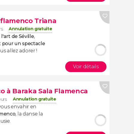
 flamenco Triana
Annulation gratuite
rs
l'art de Séville
,
t pour un spectacle
ous allez adorer !
Voir détails
o à Baraka Sala Flamenca
Annulation gratuite
eurs
 vous envahir en
amenco
, la danse la
usie.