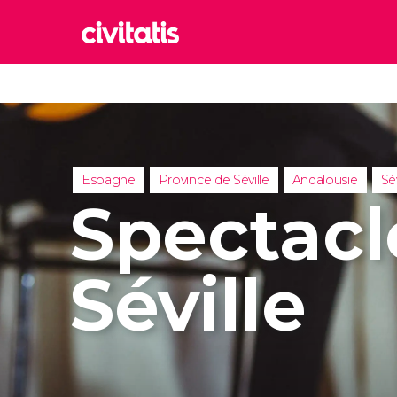
Rom
Italie
Lond
Royaum
Espagne
Province de Séville
Andalousie
Sév
Édim
Spectacl
Royaum
Marr
Maroc
Séville
Istan
Turquie