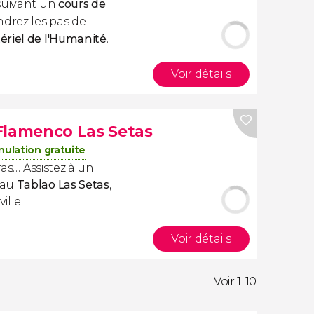
 suivant un
cours de
ndrez les pas de
riel de l'Humanité
.
Voir détails
Flamenco Las Setas
ulation gratuite
ras
… Assistez à un
 au
Tablao Las Setas
,
ille.
Voir détails
Voir 1-10