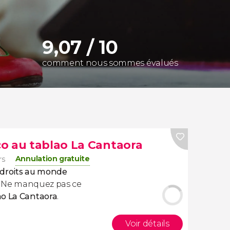
9,07 / 10
comment nous sommes évalués
o au tablao La Cantaora
Annulation gratuite
rs
endroits au monde
. Ne manquez pas ce
ao La Cantaora
.
Voir détails