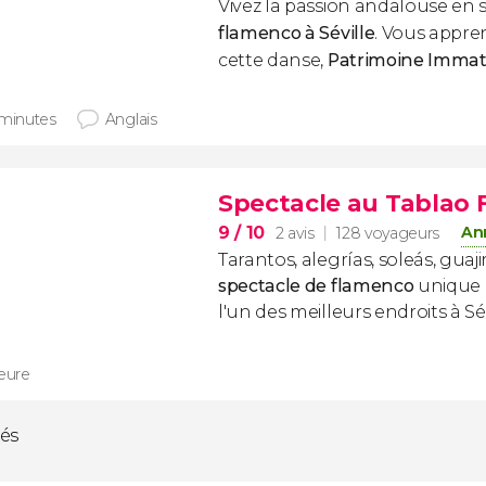
Vivez la passion andalouse en
flamenco à Séville
. Vous appre
cette danse,
Patrimoine Immaté
 minutes
Anglais
Spectacle au Tablao 
9
/ 10
Ann
2 avis
128 voyageurs
Tarantos, alegrías, soleás, guaji
spectacle de flamenco
unique
l'un des meilleurs endroits à Sév
heure
tés