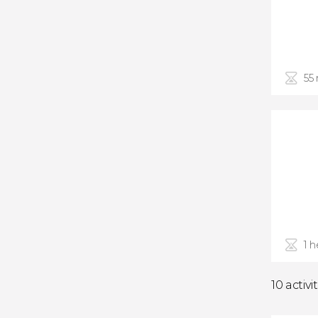
55
1 
10 activi