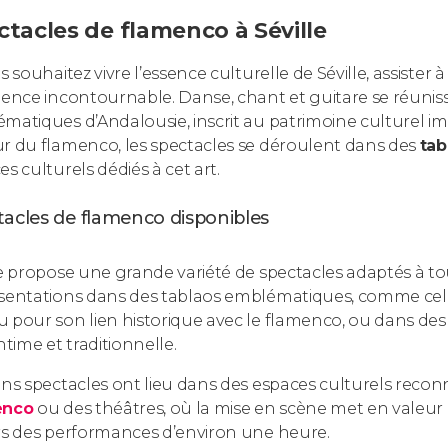
ctacles de flamenco à Séville
us souhaitez vivre l’essence culturelle de Séville, assiste
ience incontournable. Danse, chant et guitare se réunisse
matiques d’Andalousie, inscrit au patrimoine culturel imm
r du flamenco, les spectacles se déroulent dans des
tab
s culturels dédiés à cet art.
tacles de flamenco disponibles
le propose une grande variété de spectacles adaptés à tou
sentations dans des tablaos emblématiques, comme celle
 pour son lien historique avec le flamenco, ou dans des 
ntime et traditionnelle.
ins spectacles ont lieu dans des espaces culturels rec
enco
ou des théâtres, où la mise en scène met en valeur l
rs des performances d’environ une heure.