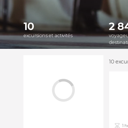
10
2 8
excursions et activités
voyageur
destinat
10 excur
1 