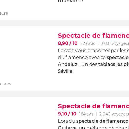
l'humanité
heure
Spectacle de flamenc
8,90
/ 10
223 avis
3 031 voyageu
Laissez-vous emporter par les 
du flamenco avec ce
spectacle
Andaluz
, l'un des
tablaos les p
Séville
.
heures
Spectacle de flamenco
9,10
/ 10
164 avis
2 040 voyageu
Lors du
spectacle de flamenco 
Guitarra
, un mélange de chant