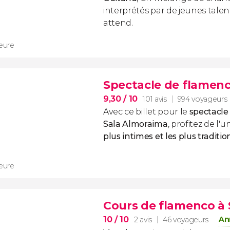
interprétés par de jeunes tale
attend.
heure
Spectacle de flamenc
9,30
/ 10
101 avis
994 voyageurs
Avec ce billet pour le
spectacle 
Sala Almoraima
, profitez de l'
plus intimes et les plus traditi
heure
Cours de flamenco à S
10
/ 10
An
2 avis
46 voyageurs