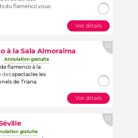
nts du flamenco vous
Voir détails
o à la Sala Almoraima
Annulation gratuite
de flamenco à la
un des
spectacles les
onnels de Triana
.
Voir détails
éville
nulation gratuite