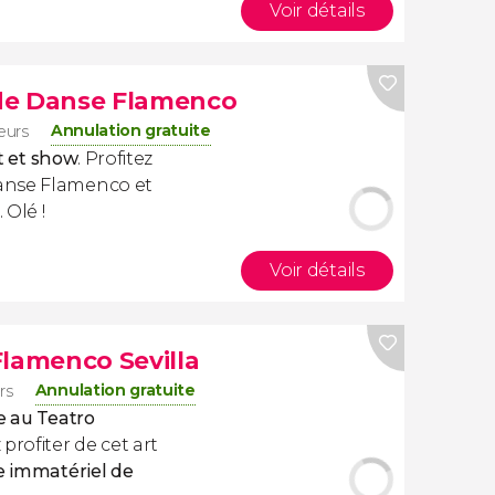
Voir détails
de Danse Flamenco
Annulation gratuite
eurs
rt et show
. Profitez
anse Flamenco et
 Olé !
Voir détails
Flamenco Sevilla
Annulation gratuite
rs
e au Teatro
 profiter de cet art
e immatériel de