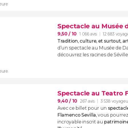
heure
Spectacle au Musée 
9,50
/ 10
1 066 avis
12 683 voyag
Tradition, culture, et surtout, a
d’un spectacle au Musée de D
découvrez les racines de Séville.
heure
Spectacle au Teatro 
9,40
/ 10
267 avis
3 538 voyageu
Avec ce billet pour un
spectacl
Flamenco Sevilla
, vous pourrez
incroyable inscrit au
patrimoin