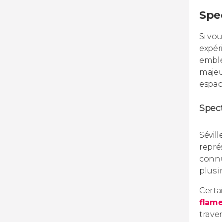
Spe
Si vo
expér
emblé
majeu
espace
Spec
Sévil
repré
connu
plus i
Certa
flam
trave