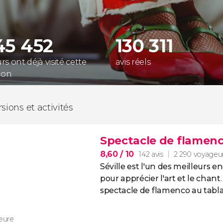
45 452
130 311
s ont déjà visité cette
avis réels
ion
sions et activités
Spectacle de flamenc
8,60
/ 10
142 avis
2 290 voyageu
Séville est l'un des meilleurs 
pour apprécier l'art et le chant
spectacle de flamenco au tabl
heure