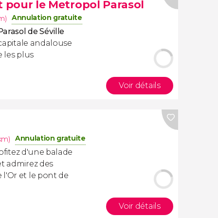
let pour le Metropol Parasol
Annulation gratuite
km)
Parasol de Séville
a capitale andalouse
 les plus
Voir détails
Annulation gratuite
4km)
rofitez d'une balade
et admirez des
 l'Or et le pont de
Voir détails