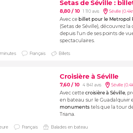
Setas de Séville : bil
8,80
/ 10
1 110 avis
Séville (0.4
Avec ce
billet pour le Metropol 
(Setas de Séville), découvrez l
depuis l'un de ses points de vue
spectaculaires.
 minutes
Français
Billets
Croisière à Séville
7,60
/ 10
4 841 avis
Séville (0.
Avec cette
croisière à Séville
, p
en bateau sur le Guadalquivir 
monuments
tels que la tour de
Triana.
heure
Français
Balades en bateau