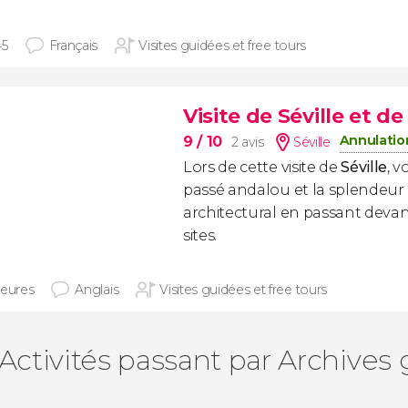
45
Français
Visites guidées et free tours
Visite de Séville et de
Annulatio
9
/ 10
2 avis
Séville
Lors de cette visite de
Séville
, 
passé andalou et la splendeur
architectural en passant devan
sites.
heures
Anglais
Visites guidées et free tours
Activités passant par Archives