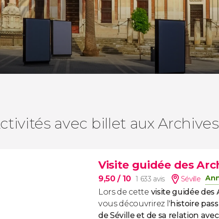
ctivités avec billet aux Archiv
Visite guidée des Arc
Ann
9,50
/ 10
1 633 avis
Séville
Lors de cette
visite guidée des 
vous découvrirez l'
histoire pass
de Séville et de sa relation ave