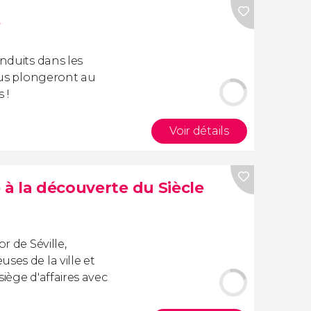
e
onduits dans les
vous plongeront au
 !
Voir détails
e à la découverte du Siècle
r de Séville,
ses de la ville et
iège d'affaires avec