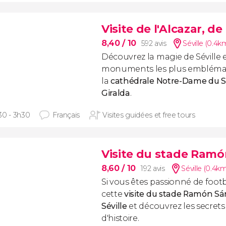
Visite de l'Alcazar, de
8,40
/ 10
592 avis
Séville (0.4k
Découvrez la magie de Séville e
monuments les plus emblémati
la
cathédrale Notre-Dame du Si
Giralda
.
30 - 3h30
Français
Visites guidées et free tours
Visite du stade Ramó
8,60
/ 10
192 avis
Séville (0.4k
Si vous êtes passionné de foot
cette
visite du stade Ramón S
Séville
et découvrez les secrets 
d'histoire.