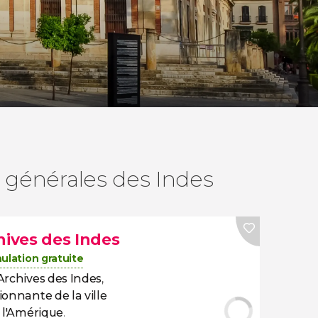
es générales des Indes
hives des Indes
ulation gratuite
Archives des Indes
,
ionnante de la ville
c l'Amérique
.