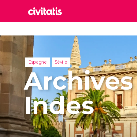
Rom
Italie
Lond
Royaum
Espagne
Séville
Édim
Archives
Royaum
Marr
Maroc
Indes
Istan
Turquie