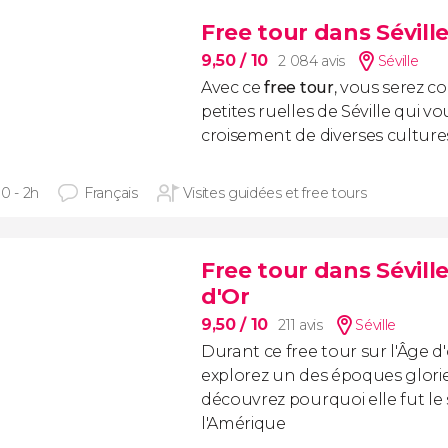
Free tour dans Sévill
9,50
/ 10
2 084 avis
Séville
Avec ce
free tour
, vous serez c
petites ruelles de Séville qui 
croisement de diverses cultures
0 - 2h
Français
Visites guidées et free tours
Free tour dans Sévill
d'Or
9,50
/ 10
211 avis
Séville
Durant ce free tour sur l'Âge d'o
explorez un des époques glorieu
découvrez pourquoi elle fut le s
l'Amérique