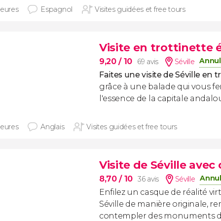
heures
Espagnol
Visites guidées et free tours
Visite en trottinette 
Annul
9,20
/ 10
69 avis
Séville
Faites une visite de Séville en t
grâce à une balade qui vous fe
l'essence de la capitale andalou
heures
Anglais
Visites guidées et free tours
Visite de Séville avec
Annul
8,70
/ 10
36 avis
Séville
Enfilez un casque de réalité vir
Séville de manière originale, r
contempler des monuments da