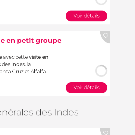
Voir détails
lle en petit groupe
e
avec cette
visite en
s des Indes, la
anta Cruz et Alfalfa.
Voir détails
énérales des Indes