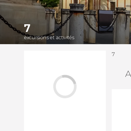
7
excursions et activités
7
A