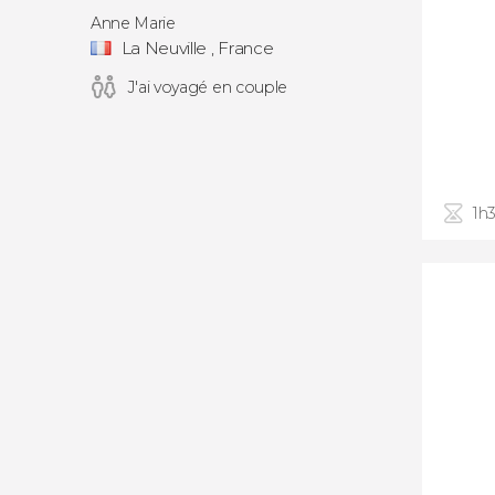
Anne Marie
La Neuville , France
J'ai voyagé en couple
1h3