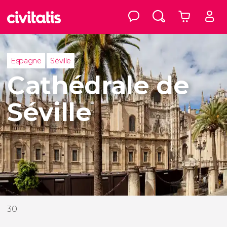
Espagne
Séville
Cathédrale de
Séville
30