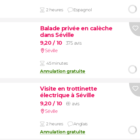
2 heures
Espagnol
Balade privée en calèche
dans Séville
9,20
/ 10
375 avis
Séville
45 minutes
Annulation gratuite
Visite en trottinette
électrique à Séville
9,20
/ 10
69 avis
Séville
2 heures
Anglais
Annulation gratuite